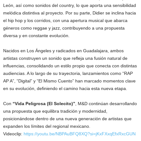
León, así como sonidos del country, lo que aporta una sensibilidad
melódica distintiva al proyecto. Por su parte, Didier se inclina hacia
el hip hop y los corridos, con una apertura musical que abarca
géneros como reggae y jazz, contribuyendo a una propuesta
diversa y en constante evolución.
Nacidos en Los Ángeles y radicados en Guadalajara, ambos
artistas construyen un sonido que refleja una fusión natural de
influencias, consolidando un estilo propio que conecta con distintas
audiencias. A lo largo de su trayectoria, lanzamientos como “RAP
AP A”, “Digital” y “El Mismo Cuento” han marcado momentos clave
en su evolución, definiendo el camino hacia esta nueva etapa.
Con
“Vida Peligrosa (El Solecito)”
, M&D continúan desarrollando
una propuesta que equilibra tradición y modernidad,
posicionándose dentro de una nueva generación de artistas que
expanden los límites del regional mexicano.
Videoclip:
https://youtu.be/NBPAuBFQ8XQ?si=jKxFXxqEfxRxcGUN