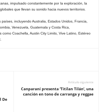
icanas, impulsado constantemente por la exploración, la
lobales que llevan su sonido hacia nuevos territorios.
s países, incluyendo Australia, Estados Unidos, Francia,
lombia, Venezuela, Guatemala y Costa Rica,
 como Coachella, Austin City Limits, Vive Latino, Estéreo
.
Artículo siguiente
Canparaní presenta ‘Titilan Tilán’, una
canción en tono de carranga y reggae
l De