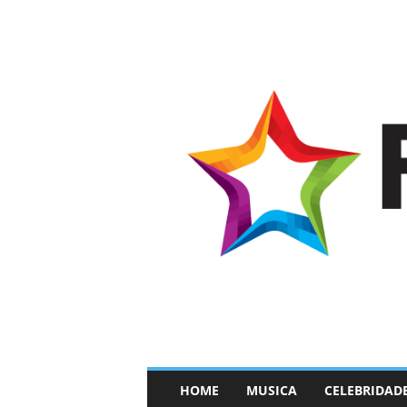
–
HOME
MUSICA
CELEBRIDAD
F