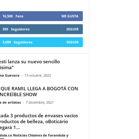
16,500
Fans
ME GUSTA
350
Seguidores
SEGUIR
3,099
Seguidores
SEGUIR
sti lanza su nuevo sencillo
ísima”
ina Guevara
-
13 octubre, 2022
IQUE RAMIL LLEGA A BOGOTÁ CON
INCREÍBLE SHOW
 de artistas
-
7 diciembre, 2021
cada 3 productos de envases vacíos
roductos de belleza, oBoticário
egará 1...
dula.co Noticias Chismes de Farandula y
os
-