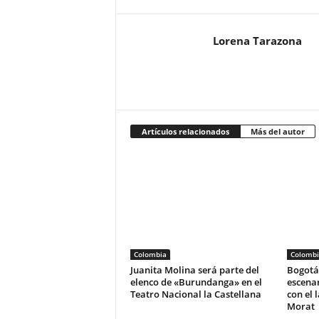
Lorena Tarazona
Artículos relacionados
Más del autor
Colombia
Colombi
Juanita Molina será parte del
Bogotá 
elenco de «Burundanga» en el
escena
Teatro Nacional la Castellana
con el 
Morat