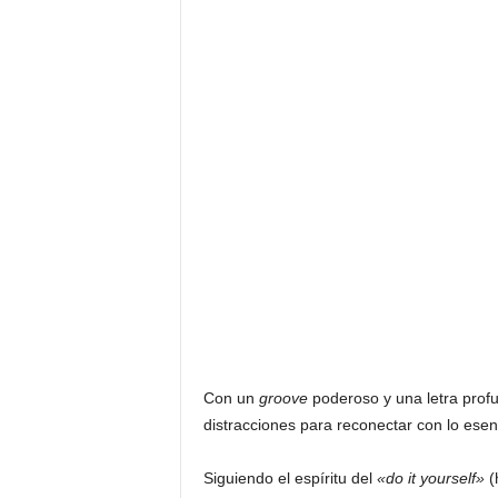
F
a
m
o
s
o
s
Con un
groove
poderoso y una letra prof
distracciones para reconectar con lo esenc
Siguiendo el espíritu del
«do it yourself»
(