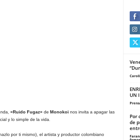
Vene
“Dur
Carol
ENR
UN 
Prensa
unda,
«Ruido Fugaz»
de
Monokoi
nos invita a apagar las
Por 
ial y lo simple de la vida.
de p
entr
hazlo por ti mismo), el artista y productor colombiano
Faran
famos