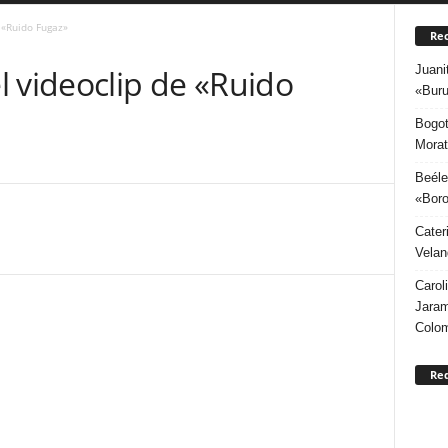
 «Ruido Fugaz»
Rec
Juani
 videoclip de «Ruido
«Buru
Bogot
Morat
Beéle
«Boro
Cater
Velan
Carol
Jaram
Colo
Re