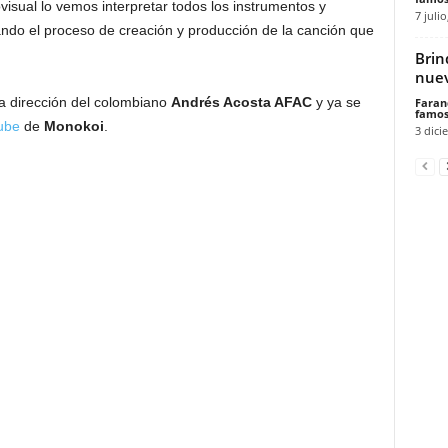
ovisual lo vemos interpretar todos los instrumentos y
7 julio
ndo el proceso de creación y producción de la canción que
Brin
nuev
la dirección del colombiano
Andrés Acosta AFAC
y ya se
Faran
famos
ube
de
Monokoi
.
3 dici