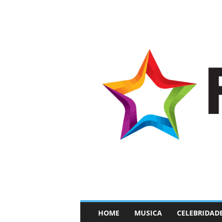
–
HOME
MUSICA
CELEBRIDAD
F