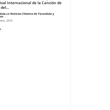
tival Internacional de la Canción de
del...
dula.co Noticias Chismes de Farandula y
os
-
rero, 2019