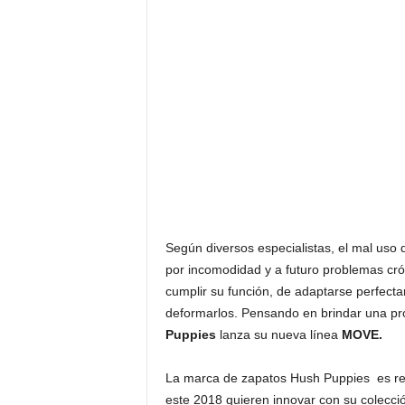
F
a
m
o
s
o
s
Según diversos especialistas, el mal uso
por incomodidad y a futuro problemas crón
cumplir su función, de adaptarse perfecta
deformarlos. Pensando en brindar una pr
Puppies
lanza su nueva línea
MOVE.
La marca de zapatos Hush Puppies es rec
este 2018 quieren innovar con su colecció