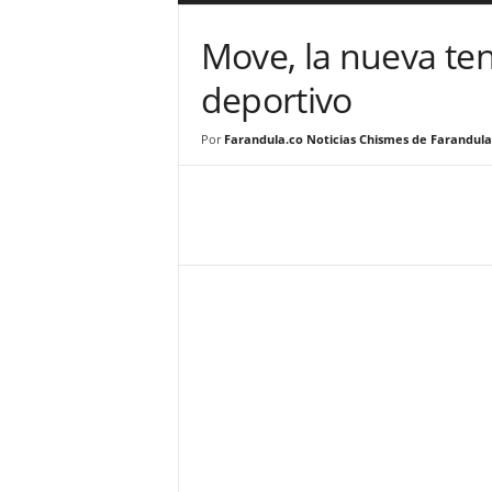
a
r
Move, la nueva te
a
n
deportivo
d
u
Por
Farandula.co Noticias Chismes de Farandula
l
a
.
C
O
N
o
t
i
c
i
a
s
d
e