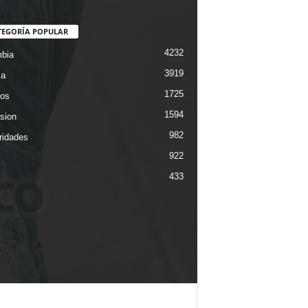
TEGORÍA POPULAR
4232
bia
3919
ca
1725
os
1594
ision
982
ridades
922
433