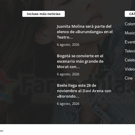
Incluso más noticias
CA
Colom
Juanita Molina será parte del
elenco de «Burundanga» en el
Musi
Teatro...
Event
6 agosto, 2026
Telev
Bogotá se convierte en el
Celeb
escenario más grande de
Morat con...
Video
6 agosto, 2026
Cine
Beéle llega este 28 de
noviembre al Davi Arena con
«Borondo...
6 agosto, 2026
en