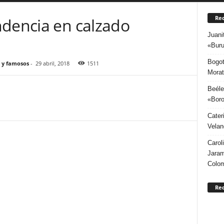
Rec
ndencia en calzado
Juani
«Buru
Bogot
 y famosos
-
29 abril, 2018
1511
Morat
Beéle
«Boro
Cater
Velan
Carol
Jaram
Colo
Re