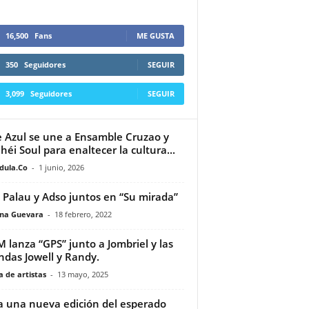
16,500
Fans
ME GUSTA
350
Seguidores
SEGUIR
3,099
Seguidores
SEGUIR
e Azul se une a Ensamble Cruzao y
héi Soul para enaltecer la cultura...
dula.Co
-
1 junio, 2026
 Palau y Adso juntos en “Su mirada”
ina Guevara
-
18 febrero, 2022
 lanza “GPS” junto a Jombriel y las
ndas Jowell y Randy.
 de artistas
-
13 mayo, 2025
a una nueva edición del esperado