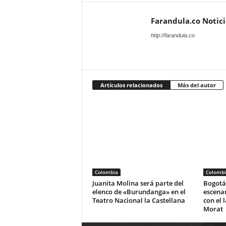
Farandula.co Notic
http://farandula.co
Artículos relacionados
Más del autor
Colombia
Colombi
Juanita Molina será parte del
Bogotá 
elenco de «Burundanga» en el
escena
Teatro Nacional la Castellana
con el 
Morat