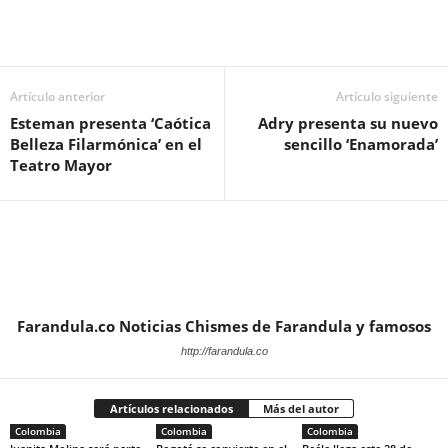
Artículo anterior
Artículo siguiente
Esteman presenta ‘Caótica
Adry presenta su nuevo
Belleza Filarmónica’ en el
sencillo ‘Enamorada’
Teatro Mayor
Farandula.co Noticias Chismes de Farandula y famosos
http://farandula.co
Artículos relacionados
Más del autor
Colombia
Colombia
Colombia