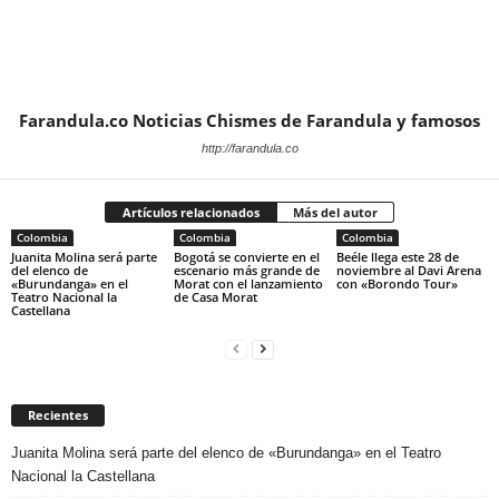
Farandula.co Noticias Chismes de Farandula y famosos
http://farandula.co
Artículos relacionados
Más del autor
Colombia
Colombia
Colombia
Juanita Molina será parte
Bogotá se convierte en el
Beéle llega este 28 de
del elenco de
escenario más grande de
noviembre al Davi Arena
«Burundanga» en el
Morat con el lanzamiento
con «Borondo Tour»
Teatro Nacional la
de Casa Morat
Castellana
Recientes
Juanita Molina será parte del elenco de «Burundanga» en el Teatro
Nacional la Castellana