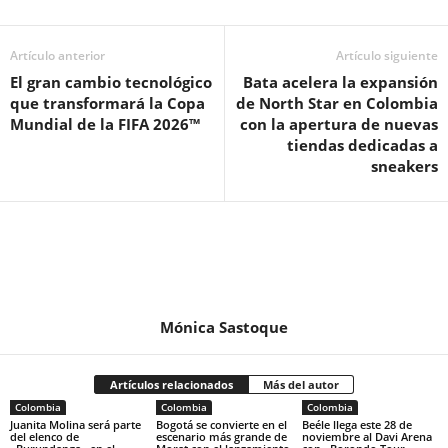
Artículo anterior
Artículo siguiente
El gran cambio tecnológico
Bata acelera la expansión
que transformará la Copa
de North Star en Colombia
Mundial de la FIFA 2026™
con la apertura de nuevas
tiendas dedicadas a
sneakers
Mónica Sastoque
Artículos relacionados
Más del autor
Colombia
Colombia
Colombia
Juanita Molina será parte
Bogotá se convierte en el
Beéle llega este 28 de
del elenco de
escenario más grande de
noviembre al Davi Arena