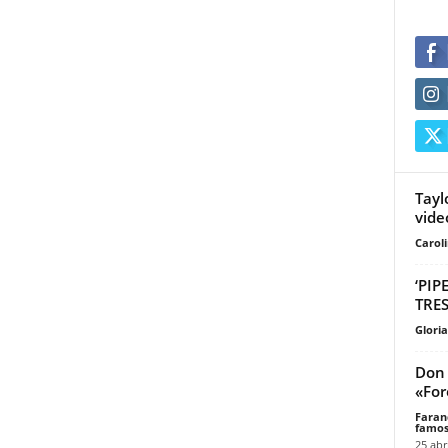
Tayl
vide
Carol
‘PIP
TRE
Glori
Don 
«For
Faran
famos
25 abr