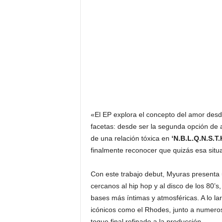
«El EP explora el concepto del amor desd
facetas: desde ser la segunda opción de a
de una relación tóxica en
‘N.B.L.Q.N.S.T.H
finalmente reconocer que quizás esa situa
Con este trabajo debut, Myuras presenta 
cercanos al hip hop y al disco de los 80’s,
bases más íntimas y atmosféricas. A lo la
icónicos como el Rhodes, junto a numero
toque final refinado a la producción.