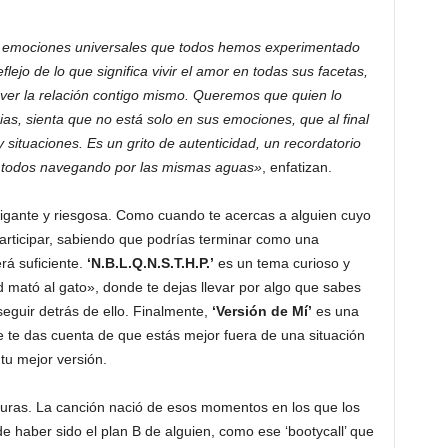
 emociones universales que todos hemos experimentado
ejo de lo que significa vivir el amor en todas sus facetas,
y ver la relación contigo mismo. Queremos que quien lo
as, sienta que no está solo en sus emociones, que al final
ituaciones. Es un grito de autenticidad, un recordatorio
 todos navegando por las mismas aguas»
, enfatizan.
rigante y riesgosa. Como cuando te acercas a alguien cuyo
articipar, sabiendo que podrías terminar como una
rá suficiente.
‘N.B.L.Q.N.S.T.H.P.’
es un tema curioso y
d mató al gato», donde te dejas llevar por algo que sabes
seguir detrás de ello. Finalmente,
‘Versión de Mí’
es una
 te das cuenta de que estás mejor fuera de una situación
tu mejor versión.
yuras. La canción nació de esos momentos en los que los
e haber sido el plan B de alguien, como ese ‘bootycall’ que