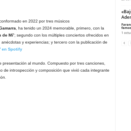
«Baj
Ade
 conformado en 2022 por tres músicos
Faran
famos
 Gamarra
, ha tenido un 2024 memorable, primero, con la
1 octu
n de Mí’
; segundo con los múltiples conciertos ofrecidos en
nécdotas y experiencias; y tercero con la publicación de
 en Spotify
 presentación al mundo. Compuesto por tres canciones,
o de introspección y composición que vivió cada integrante
ión.