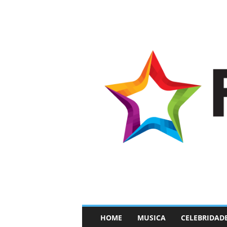
–
HOME
MUSICA
CELEBRIDAD
F