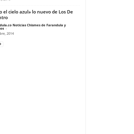
o el cielo azul» lo nuevo de Los De
ntro
dula.co Noticias Chismes de Farandula y
os
-
bre, 2014