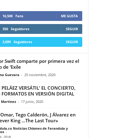
16,500
Fans
ME GUSTA
350
Seguidores
SEGUIR
3,099
Seguidores
SEGUIR
or Swift comparte por primera vez el
o de ‘Exile
ina Guevara
-
25 noviembre, 2020
E PELÁEZ VERSÁTIL’ EL CONCIERTO,
S FORMATOS EN VERSIÓN DIGITAL
a Martinez
-
17 junio, 2020
Omar, Tego Calderón, J Álvarez en
ever King …The Last Tour»
dula.co Noticias Chismes de Farandula y
os
-
il, 2018