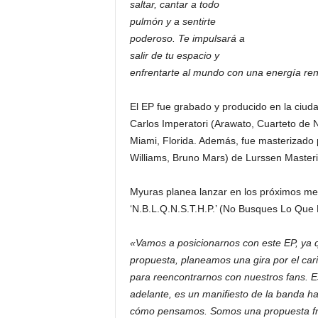
saltar, cantar a todo
pulmón y a sentirte
poderoso. Te impulsará a
salir de tu espacio y
enfrentarte al mundo con una energía re
El EP fue grabado y producido en la ciud
Carlos Imperatori (Arawato, Cuarteto de
Miami, Florida. Además, fue masterizado
Williams, Bruno Mars) de Lurssen Masteri
Myuras planea lanzar en los próximos mes
‘N.B.L.Q.N.S.T.H.P.’ (No Busques Lo Que
«Vamos a posicionarnos con este EP, ya 
propuesta, planeamos una gira por el cari
para reencontrarnos con nuestros fans. 
adelante, es un manifiesto de la banda h
cómo pensamos. Somos una propuesta fre