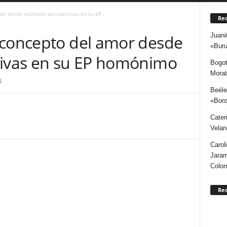
or desde múltiples perspectivas en su EP...
Rec
Juani
 concepto del amor desde
«Buru
tivas en su EP homónimo
Bogot
Morat
5
Beéle
«Boro
Cater
Velan
Carol
Jaram
Colo
Re