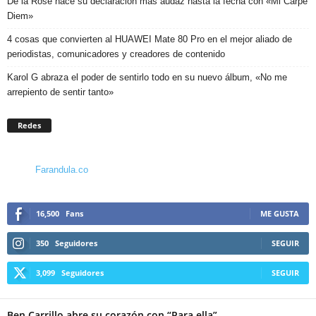
De la Rose hace su declaración más audaz hasta la fecha con «Mi Carpe
Diem»
4 cosas que convierten al HUAWEI Mate 80 Pro en el mejor aliado de
periodistas, comunicadores y creadores de contenido
Karol G abraza el poder de sentirlo todo en su nuevo álbum, «No me
arrepiento de sentir tanto»
Redes
Farandula.co
16,500
Fans
ME GUSTA
350
Seguidores
SEGUIR
3,099
Seguidores
SEGUIR
Ben Carrillo abre su corazón con “Para ella”