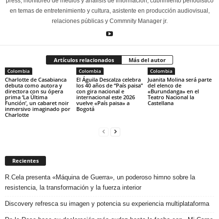
press, monitoreo de medios y análisis de información, cubrimiento periodístico
en temas de entretenimiento y cultura, asistente en producción audiovisual,
relaciones públicas y Commnity Manager jr.
Artículos relacionados
Más del autor
Colombia
Colombia
Colombia
Charlotte de Casabianca
El Águila Descalza celebra
Juanita Molina será parte
debuta como autora y
los 40 años de “País paisa”
del elenco de
directora con su ópera
con gira nacional e
«Burundanga» en el
prima ‘La Última
internacional este 2026
Teatro Nacional la
Función’, un cabaret noir
vuelve «País paisa» a
Castellana
inmersivo imaginado por
Bogotá
Charlotte
Recientes
R.Cela presenta «Máquina de Guerra», un poderoso himno sobre la
resistencia, la transformación y la fuerza interior
Discovery refresca su imagen y potencia su experiencia multiplataforma