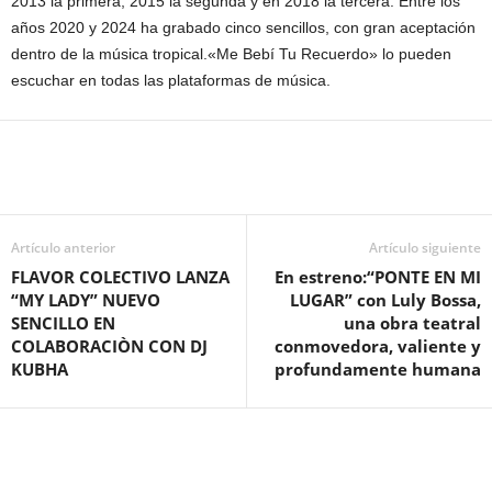
2013 la primera, 2015 la segunda y en 2018 la tercera. Entre los
años 2020 y 2024 ha grabado cinco sencillos, con gran aceptación
dentro de la música tropical.«Me Bebí Tu Recuerdo» lo pueden
escuchar en todas las plataformas de música.
Artículo anterior
Artículo siguiente
FLAVOR COLECTIVO LANZA
En estreno:“PONTE EN MI
“MY LADY” NUEVO
LUGAR” con Luly Bossa,
SENCILLO EN
una obra teatral
COLABORACIÒN CON DJ
conmovedora, valiente y
KUBHA
profundamente humana