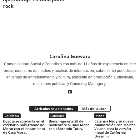
rock
Carolina Guevara
Comunicadora Social y Periodista con más de 11 años de experiencia en free
press, monitoreo de medios y análisis de información, cubrimiento periodístico
en temas de entretenimiento y cultura, asistente en producción audiovisual,
relaciones públicas y Commnity Manager jr.
Artículos relacionados
Más del autor
Colombia
Colombia
Video
Bogotá se convierte en el
Beéle llega este 28 de
Caterina Nix y su nueva
escenario más grande de
noviembre al Davi Arena
colaboración con Morten
Morat con el lanzamiento
con «Borondo Tour»
Veland para la versión
de Casa Morat
metal de California
Dreamin