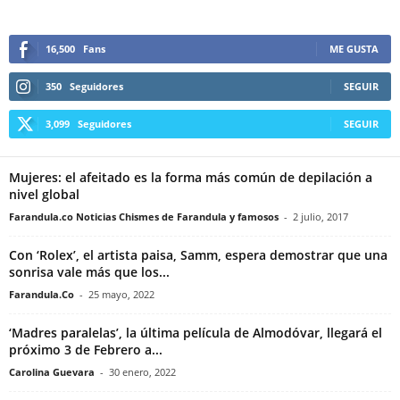
16,500
Fans
ME GUSTA
350
Seguidores
SEGUIR
3,099
Seguidores
SEGUIR
Mujeres: el afeitado es la forma más común de depilación a
nivel global
Farandula.co Noticias Chismes de Farandula y famosos
-
2 julio, 2017
Con ‘Rolex’, el artista paisa, Samm, espera demostrar que una
sonrisa vale más que los...
Farandula.Co
-
25 mayo, 2022
‘Madres paralelas’, la última película de Almodóvar, llegará el
próximo 3 de Febrero a...
Carolina Guevara
-
30 enero, 2022