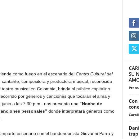
CARI
SU 
iende como fuego en el escenario del
Centro Cultural del
AMO
ta, cantante, compositora y productora musical, reconocida
Prensa
 teatro musical en Colombia, brinda al público capitalino
ecorrido por géneros y canciones que tocarán el alma y
Con 
e junio a las 7:30 p.m. nos presenta una
“Noche de
cone
anciones personales”
donde interpretará géneros como
Carol
.
Dani
trap
omparte escenario con el bandoneonista Giovanni Parra y