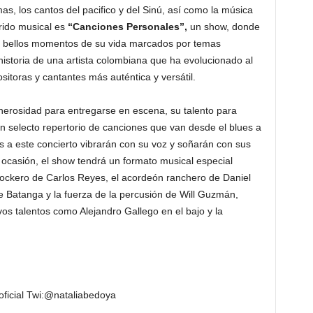
mas, los cantos del pacifico y del Sinú, así como la música
rido musical es
“Canciones Personales”,
un show, donde
ás bellos momentos de su vida marcados por temas
storia de una artista colombiana que ha evolucionado al
itoras y cantantes más auténtica y versátil.
enerosidad para entregarse en escena, su talento para
un selecto repertorio de canciones que van desde el blues a
es a este concierto vibrarán con su voz y soñarán con sus
 ocasión, el show tendrá un formato musical especial
 rockero de Carlos Reyes, el acordeón ranchero de Daniel
e Batanga y la fuerza de la percusión de Will Guzmán,
 talentos como Alejandro Gallego en el bajo y la
ficial Twi:@nataliabedoya