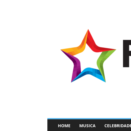
–
HOME
MUSICA
CELEBRIDAD
F