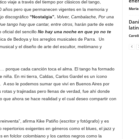
ener
co viaje a través del tiempo por clásicos del tango,
Maria
0 años pero que permanecen vigentes en la memoria y
jo discográfico
“Nostalgia”.
Volver, Cambalache, Por una
Dani
ue tango hay que cantar, entre otros,
harán parte de este
lati
oficial del sencillo
No hay una noche en que yo no te
Carol
sica de Bedoya y los arreglos musicales de Parra. Un
usical y el diseño de arte del escultor, melómano y
tir… porque cada canción toca el alma. El tango ha formado
 niña. En mi tierra, Caldas, Carlos Gardel es un ícono
. A eso le podemos sumar que viví en Buenos Aires por
rotas y trajinadas pero llenas de verdad, fue ahí donde
eo que ahora se hace realidad y el cual deseo compartir con
inventa”, afirma Kike Patiño (escritor y fotógrafo) y es
o repertorios exigentes en géneros como el blues, el jazz y
es en folclor colombiano y los cantos negros como la