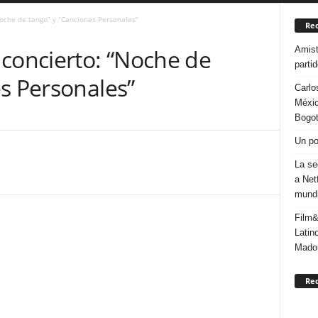
oche de tango” y “Canciones Personales”
Rec
Amist
 concierto: “Noche de
parti
s Personales”
Carlo
Méxic
Bogo
Un po
La se
a Net
mundi
Film&
Latin
Mado
Re