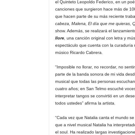
el Quinteto Leopoldo Federico, en un poéti
canciones que surgieron hace más de 10
que hacen parte de su más reciente traba
cabeza, Malena, El día que me quieras, Q
show. Además, se realizará el lanzamiento 
llore
,
una canción original con letra y mú
espectáculo que cuenta con la curaduría m
músico Ricardo Cabrera.
“Imposible no llorar, no recordar, no sen
parte de la banda sonora de mi vida desde
musical que todas las personas escuchan
cuatro años; en San Telmo escuché voces 
interpretar tangos se convirtió en un des
todos ustedes” afirma la artista.
“Cada vez que Natalia canta el mundo se re
que a nivel musical Natalia ha interpretad
el soul. Ha realizado largas investigacion