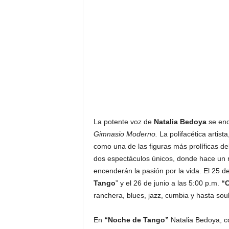
F
a
m
o
s
o
s
La potente voz de
Natalia Bedoya
se enc
Gimnasio Moderno.
La polifacética artis
como una de las figuras más prolíficas del
dos espectáculos únicos, donde hace un r
encenderán la pasión por la vida. El 25 d
Tango
” y el 26 de junio a las 5:00 p.m.
“C
ranchera, blues, jazz, cumbia y hasta soul
En
“Noche de Tango”
Natalia Bedoya, c