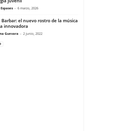
gía juvenil
 Espases
-
6 marzo, 2026
 Barbar: el nuevo rostro de la música
na innovadora
ina Guevara
-
2 junio, 2022