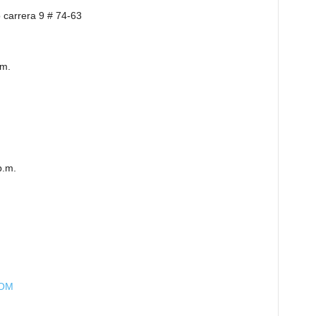
 carrera 9 # 74-63
.m.
p.m.
COM