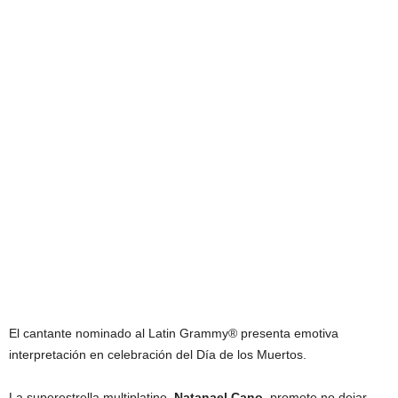
El cantante nominado al Latin Grammy® presenta emotiva
interpretación en celebración del Día de los Muertos.
La superestrella multiplatino,
Natanael Cano
, promete no dejar