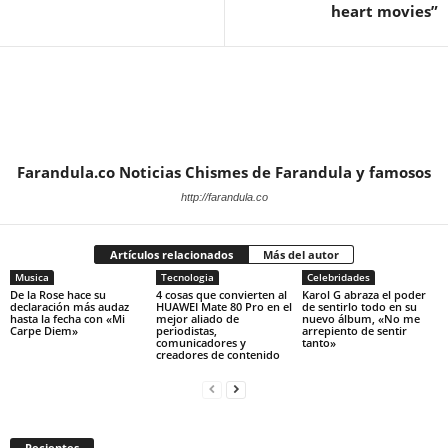
heart movies”
Farandula.co Noticias Chismes de Farandula y famosos
http://farandula.co
Artículos relacionados
Más del autor
Musica
Tecnologia
Celebridades
De la Rose hace su
4 cosas que convierten al
Karol G abraza el poder
declaración más audaz
HUAWEI Mate 80 Pro en el
de sentirlo todo en su
hasta la fecha con «Mi
mejor aliado de
nuevo álbum, «No me
Carpe Diem»
periodistas,
arrepiento de sentir
comunicadores y
tanto»
creadores de contenido
Recientes