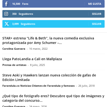
16,500
Fans
ME GUSTA
350
Seguidores
SEGUIR
3,099
Seguidores
SEGUIR
STAR+ estrena “Life & Beth”, la nueva comedia exclusiva
protagonizada por Amy Schumer –...
Carolina Guevara
-
16 marzo, 2022
Llega PatoLandia a Cali en Mallplaza
Prensa de artistas
-
8 julio, 2025
Steve Aoki y Hawkers lanzan nueva colección de gafas de
Edición Limitada
Farandula.co Noticias Chismes de Farandula y famosos
-
26 julio, 2018
¿Qué tipo de fotógrafo eres? Descubre qué tipo de imágenes y
categoría del concurso...
Carolina Guevara
-
24 mayo, 2026