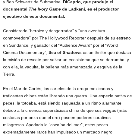
y Ben Schwartz de Submarine.
DiCaprio, que produjo el
documental
The Ivory Game
de Ladkani, es el productor
ejecutivo de este documental.
Considerado “heroico y desgarrador” y “una aventura
conmovedora” por The Hollywood Reporter después de su estreno
en Sundance, y ganador del “Audience Award” por el “World
Cinema Documentary”,
Sea of Shadows
es un thriller que destaca
la misión de rescate por salvar un ecosistema que se derrumba, y
con ella, la vaquita, la ballena más amenazada y esquiva de la
Tierra.
En el Mar de Cortés, los carteles de la droga mexicanos y
traficantes chinos están librando una guerra. Una especie nativa de
peces, la totoaba, está siendo saqueada a un ritmo alarmante
debido a la creencia supersticiosa china de que sus vejigas (más
costosas por onza que el oro) poseen poderes curativos
milagrosos. Apodada la “cocaína del mar”, estos peces
extremadamente raros han impulsado un mercado negro