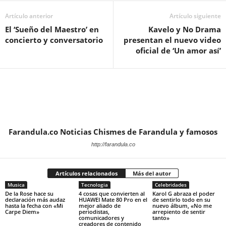
Artículo anterior
Artículo siguiente
El ‘Sueño del Maestro’ en
Kavelo y No Drama
concierto y conversatorio
presentan el nuevo video
oficial de ‘Un amor así’
Farandula.co Noticias Chismes de Farandula y famosos
http://farandula.co
Artículos relacionados
Más del autor
Musica
Tecnologia
Celebridades
De la Rose hace su
4 cosas que convierten al
Karol G abraza el poder
declaración más audaz
HUAWEI Mate 80 Pro en el
de sentirlo todo en su
hasta la fecha con «Mi
mejor aliado de
nuevo álbum, «No me
Carpe Diem»
periodistas,
arrepiento de sentir
comunicadores y
tanto»
creadores de contenido