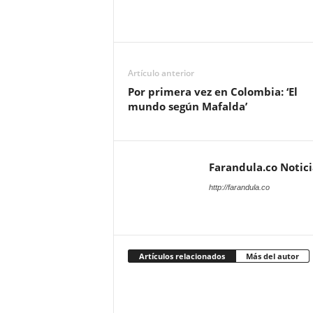
Artículo anterior
Por primera vez en Colombia: ‘El
mundo según Mafalda’
Farandula.co Notic
http://farandula.co
Artículos relacionados
Más del autor