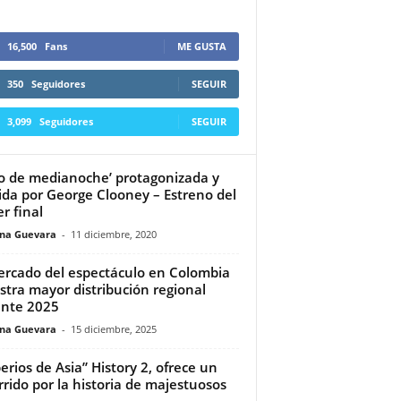
16,500
Fans
ME GUSTA
350
Seguidores
SEGUIR
3,099
Seguidores
SEGUIR
lo de medianoche’ protagonizada y
gida por George Clooney – Estreno del
er final
ina Guevara
-
11 diciembre, 2020
ercado del espectáculo en Colombia
tra mayor distribución regional
nte 2025
ina Guevara
-
15 diciembre, 2025
erios de Asia” History 2, ofrece un
rrido por la historia de majestuosos