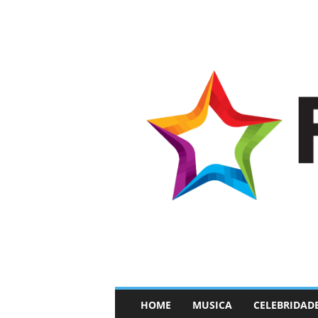
–
HOME
MUSICA
CELEBRIDAD
F