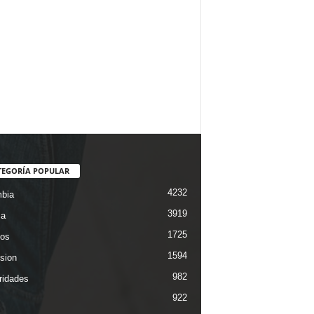
TEGORÍA POPULAR
4232
bia
3919
ca
1725
os
1594
ision
982
ridades
922