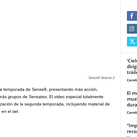
‘Cie
diri
tráil
Sense8 Season 2
Carol
a temporada de Sense8, presentando más acción,
El m
más grupos de Sensates. El video especial totalmente
mues
dura
lización de la segunda temporada, incluyendo material de
en el set.
Carol
“Imp
reco
y...