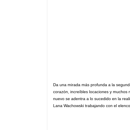
F
a
m
o
s
o
s
Da una mirada más profunda a la segund
corazón, increíbles locaciones y muchos 
nuevo se adentra a lo sucedido en la rea
Lana Wachowski trabajando con el elenco 