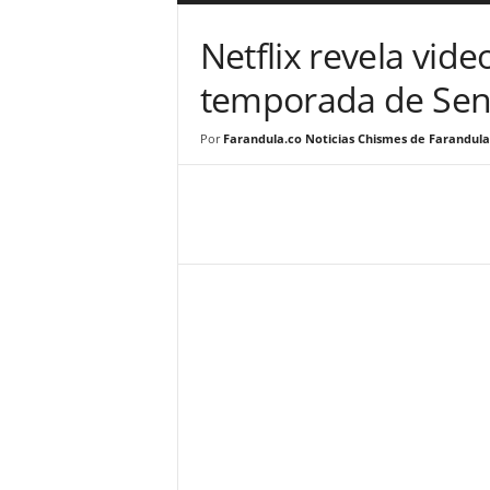
a
r
Netflix revela vid
a
n
temporada de Se
d
u
Por
Farandula.co Noticias Chismes de Farandula
l
a
.
C
O
N
o
t
i
c
i
a
s
d
e