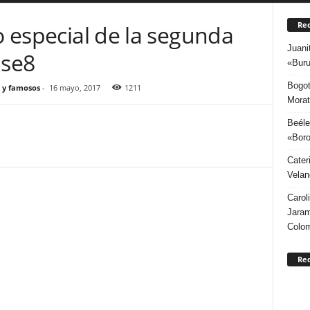
Rec
eo especial de la segunda
Juani
nse8
«Buru
Bogot
 y famosos
-
16 mayo, 2017
1211
Morat
Beéle
«Boro
Cater
Velan
Carol
Jaram
Colo
Re