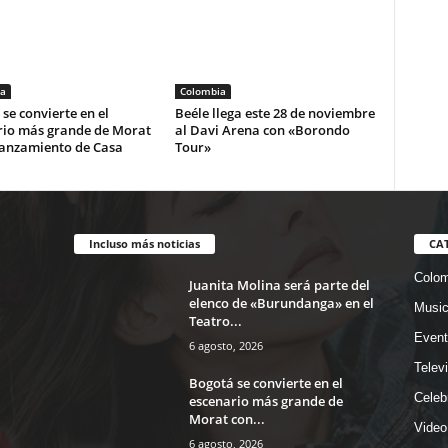
a
Colombia
se convierte en el
Beéle llega este 28 de noviembre
rio más grande de Morat
al Davi Arena con «Borondo
lanzamiento de Casa
Tour»
Incluso más noticias
CA
Colom
Juanita Molina será parte del
elenco de «Burundanga» en el
Musi
Teatro...
Event
6 agosto, 2026
Telev
Bogotá se convierte en el
Celeb
escenario más grande de
Morat con...
Video
6 agosto, 2026