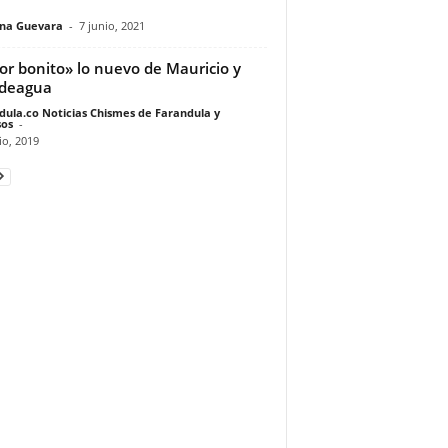
ina Guevara
-
7 junio, 2021
r bonito» lo nuevo de Mauricio y
odeagua
dula.co Noticias Chismes de Farandula y
os
-
io, 2019