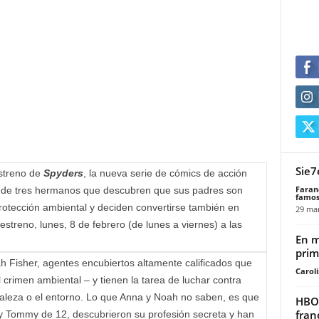
Sie7
streno de
Spyders
, la nueva serie de cómics de acción
Faran
s de tres hermanos que descubren que sus padres son
famos
rotección ambiental y deciden convertirse también en
29 mar
streno, lunes, 8 de febrero (de lunes a viernes) a las
En m
prim
h Fisher, agentes encubiertos altamente calificados que
Carol
 crimen ambiental – y tienen la tarea de luchar contra
raleza o el entorno. Lo que Anna y Noah no saben, es que
HBO 
fran
5 y Tommy de 12, descubrieron su profesión secreta y han