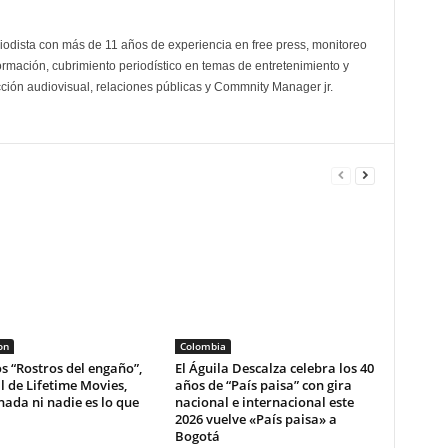
odista con más de 11 años de experiencia en free press, monitoreo
ormación, cubrimiento periodístico en temas de entretenimiento y
cción audiovisual, relaciones públicas y Commnity Manager jr.
on
Colombia
s “Rostros del engaño”,
El Águila Descalza celebra los 40
l de Lifetime Movies,
años de “País paisa” con gira
ada ni nadie es lo que
nacional e internacional este
2026 vuelve «País paisa» a
Bogotá