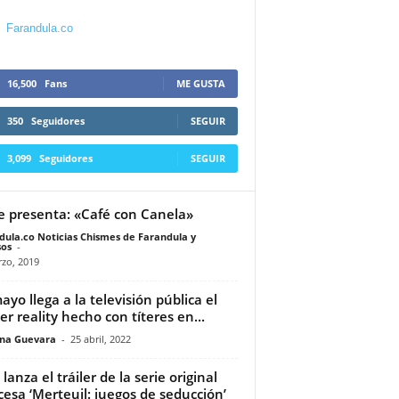
Farandula.co
16,500
Fans
ME GUSTA
350
Seguidores
SEGUIR
3,099
Seguidores
SEGUIR
e presenta: «Café con Canela»
dula.co Noticias Chismes de Farandula y
os
-
zo, 2019
ayo llega a la televisión pública el
er reality hecho con títeres en...
ina Guevara
-
25 abril, 2022
lanza el tráiler de la serie original
cesa ‘Merteuil: juegos de seducción’