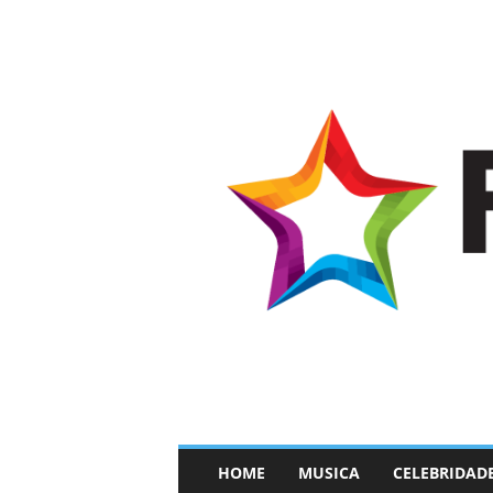
–
HOME
MUSICA
CELEBRIDAD
F