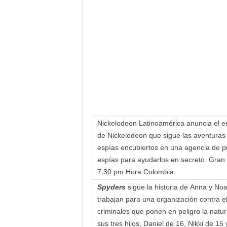
F
a
m
o
s
o
s
Nickelodeon Latinoamérica anuncia el e
de Nickelodeon que sigue las aventura
espías encubiertos en una agencia de p
espías para ayudarlos en secreto. Gran e
7:30 pm Hora Colombia.
Spyders
sigue la historia de Anna y Noa
trabajan para una organización contra el
criminales que ponen en peligro la natu
sus tres hijos, Daniel de 16, Nikki de 1