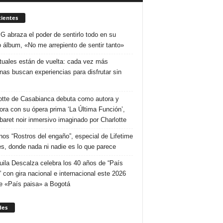
ientes
 G abraza el poder de sentirlo todo en su
 álbum, «No me arrepiento de sentir tanto»
ituales están de vuelta: cada vez más
nas buscan experiencias para disfrutar sin
otte de Casabianca debuta como autora y
tora con su ópera prima ‘La Última Función’,
baret noir inmersivo imaginado por Charlotte
nos “Rostros del engaño”, especial de Lifetime
s, donde nada ni nadie es lo que parece
uila Descalza celebra los 40 años de “País
” con gira nacional e internacional este 2026
e «País paisa» a Bogotá
des