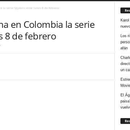
 la serie Spyders, este lunes 8 de febrero
Rec
Karol
na en Colombia la serie
nuevo
s 8 de febrero
Los r
perso
7
afán
Charl
direc
un ca
Estre
Movie
El Ág
paisa
vuelv
Re