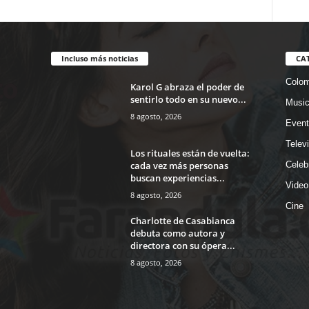
Incluso más noticias
CA
Colom
Karol G abraza el poder de
sentirlo todo en su nuevo...
Musi
8 agosto, 2026
Event
Telev
Los rituales están de vuelta:
cada vez más personas
Celeb
buscan experiencias...
Video
8 agosto, 2026
Cine
Charlotte de Casabianca
debuta como autora y
directora con su ópera...
8 agosto, 2026