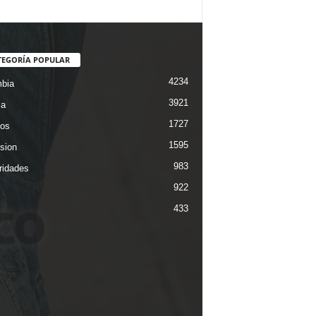
TEGORÍA POPULAR
4234
bia
3921
ca
1727
os
1595
ision
983
ridades
922
433