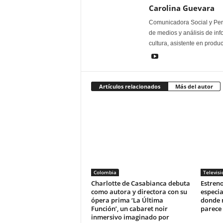
Carolina Guevara
Comunicadora Social y Peri
de medios y análisis de inf
cultura, asistente en produ
Artículos relacionados
Más del autor
Colombia
Televisi
Charlotte de Casabianca debuta
Estreno
como autora y directora con su
especia
ópera prima ‘La Última
donde n
Función’, un cabaret noir
parece
inmersivo imaginado por