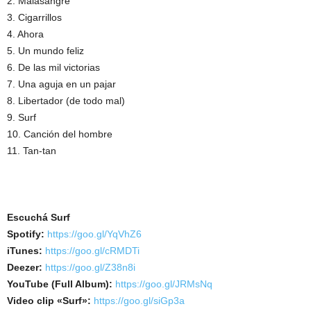
2. Malasangre
3. Cigarrillos
4. Ahora
5. Un mundo feliz
6. De las mil victorias
7. Una aguja en un pajar
8. Libertador (de todo mal)
9. Surf
10. Canción del hombre
11. Tan-tan
Escuchá Surf
Spotify:
https://goo.gl/YqVhZ6
iTunes:
https://goo.gl/cRMDTi
Deezer:
https://goo.gl/Z38n8i
YouTube (Full Album):
https://goo.gl/JRMsNq
Video clip «Surf»:
https://goo.gl/siGp3a