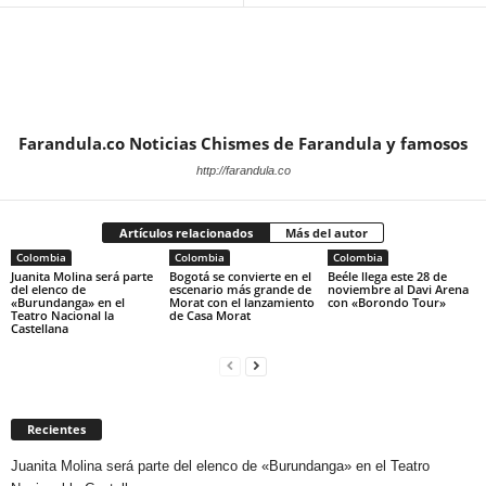
Farandula.co Noticias Chismes de Farandula y famosos
http://farandula.co
Artículos relacionados
Más del autor
Colombia
Colombia
Colombia
Juanita Molina será parte
Bogotá se convierte en el
Beéle llega este 28 de
del elenco de
escenario más grande de
noviembre al Davi Arena
«Burundanga» en el
Morat con el lanzamiento
con «Borondo Tour»
Teatro Nacional la
de Casa Morat
Castellana
Recientes
Juanita Molina será parte del elenco de «Burundanga» en el Teatro