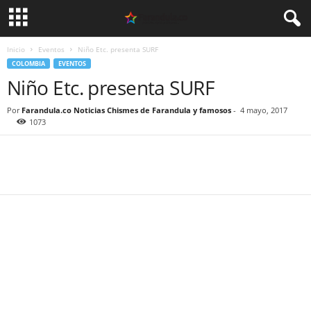
Inicio
Eventos
Niño Etc. presenta SURF
COLOMBIA
EVENTOS
Niño Etc. presenta SURF
Por
Farandula.co Noticias Chismes de Farandula y famosos
-
4 mayo, 2017
1073