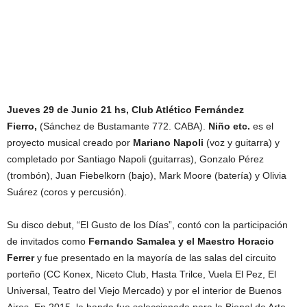
Jueves 29 de Junio
21 hs,
Club Atlético Fernández
Fierro,
(Sánchez de Bustamante 772. CABA).
Niño etc.
es el
proyecto musical creado por
Mariano Napoli
(voz y guitarra) y
completado por Santiago Napoli (guitarras), Gonzalo Pérez
(trombón), Juan Fiebelkorn (bajo), Mark Moore (batería) y Olivia
Suárez (coros y percusión).
Su disco debut, “El Gusto de los Días”, contó con la participación
de invitados como
Fernando Samalea y el Maestro Horacio
Ferrer
y fue presentado en la mayoría de las salas del circuito
porteño (CC Konex, Niceto Club, Hasta Trilce, Vuela El Pez, El
Universal, Teatro del Viejo Mercado) y por el interior de Buenos
Aires. En 2015, la banda fue seleccionada para la Bienal de Arte