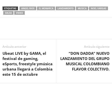
ETIQUETAS
ANGEL RIOS
EL MONARCA
LANZAMIENTO
MUSICA
NOEL VARGAS
SALSA
VIDEO
Artículo anterior
Artículo siguiente
Ubeat LIVE by GAMA, el
“DON DADDA” NUEVO
festival de gaming,
LANZAMIENTO DEL GRUPO
eSports, freestyle ymúsica
MUSICAL COLOMBIANO
urbana llegará a Colombia
FLAVOR COLECTIVO.
este 15 de octubre