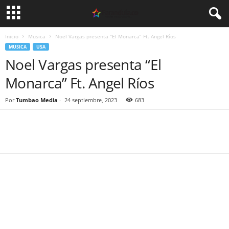
Inicio
Musica
Noel Vargas presenta “El Monarca” Ft. Angel Ríos
MUSICA
USA
Noel Vargas presenta “El
Monarca” Ft. Angel Ríos
Por
Tumbao Media
-
24 septiembre, 2023
683