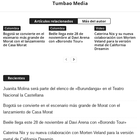
Tumbao Media
Artículos relacionados
Más del autor
Colombia
Colombia
Video
Bogotá se convierte en el
Beéle llega este 28 de
Caterina Nix y su nueva
escenario más grande de
noviembre al Davi Arena
colaboración con Morten
Morat con el lanzamiento
con «Borondo Tour»
Veland para la versión
de Casa Morat
metal de California
Dreamin
Recientes
Juanita Molina será parte del elenco de «Burundanga» en el Teatro
Nacional la Castellana
Bogotá se convierte en el escenario más grande de Morat con el
lanzamiento de Casa Morat
Beéle llega este 28 de noviembre al Davi Arena con «Borondo Tour»
Caterina Nix y su nueva colaboración con Morten Veland para la versión
metal de California Dreamin