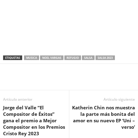
ETIQUETAS
MUSICA
NOEL VARGAS
REFUGIO
SALSA
SALSA 2023
Artículo anterior
Artículo siguiente
Jorge del Valle “El
Katherin Chin nos muestra
Compositor de Éxitos”
la parte más bonita del
gana el premio a Mejor
amor en su nuevo EP ‘Uni –
Compositor en los Premios
verso’
Cristo Rey 2023