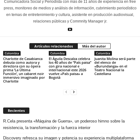
Comunicadora Social y Periodista con más de 11 años de experiencia en free
press, monitoreo de medios y análisis de información, cubrimiento periodístico
en temas de entretenimiento y cultura, asistente en producción audiovisual,
relaciones públicas y Commnity Manager jr.
Artículos relacionados
Más del autor
Colombia
Colombia
Colombia
Charlotte de Casabianca
El Águila Descalza celebra
Juanita Molina será parte
debuta como autora y
los 40 años de “País paisa”
del elenco de
directora con su ópera
con gira nacional e
«Burundanga» en el
prima ‘La Última
internacional este 2026
Teatro Nacional la
Función’, un cabaret noir
vuelve «País paisa» a
Castellana
inmersivo imaginado por
Bogotá
Charlotte
Recientes
R.Cela presenta «Máquina de Guerra», un poderoso himno sobre la
resistencia, la transformación y la fuerza interior
Discovery refresca su imagen y potencia su experiencia multiplataforma