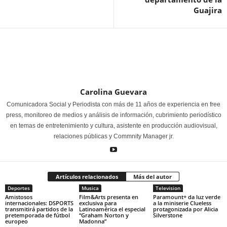
Guajira
Carolina Guevara
Comunicadora Social y Periodista con más de 11 años de experiencia en free
press, monitoreo de medios y análisis de información, cubrimiento periodístico
en temas de entretenimiento y cultura, asistente en producción audiovisual,
relaciones públicas y Commnity Manager jr.
Artículos relacionados
Más del autor
Deportes
Musica
Television
Amistosos
Film&Arts presenta en
Paramount+ da luz verde
internacionales: DSPORTS
exclusiva para
a la miniserie Clueless
transmitirá partidos de la
Latinoamérica el especial
protagonizada por Alicia
pretemporada de fútbol
“Graham Norton y
Silverstone
europeo
Madonna”