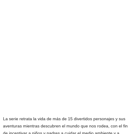
La serie retrata la vida de más de 15 divertidos personajes y sus
aventuras mientras descubren el mundo que nos rodea, con el fin
de incentivar a niños y padres a cuidar el medio ambiente y a