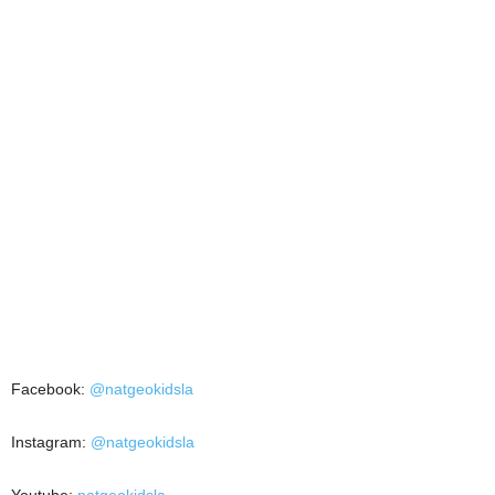
Facebook:
@natgeokidsla
Instagram:
@natgeokidsla
Youtube:
natgeokidsla