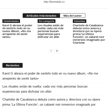
http://farandula.co
Artículos relacionados
Más del autor
Celebridades
Sin categoría
Colombia
Karol G abraza el poder
Los rituales están de
Charlotte de Casabianca
de sentirlo todo en su
vuelta: cada vez más
debuta como autora y
nuevo álbum, «No me
personas buscan
directora con su ópera
arrepiento de sentir
experiencias para
prima ‘La Última
tanto»
disfrutar sin afán
Función’, un cabaret noir
inmersivo imaginado por
Charlotte
Recientes
Karol G abraza el poder de sentirlo todo en su nuevo álbum, «No me
arrepiento de sentir tanto»
Los rituales están de vuelta: cada vez más personas buscan
experiencias para disfrutar sin afán
Charlotte de Casabianca debuta como autora y directora con su ópera
prima ‘La Última Función’, un cabaret noir inmersivo imaginado por