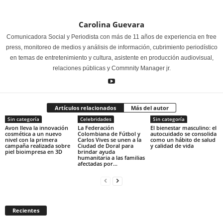
Carolina Guevara
Comunicadora Social y Periodista con más de 11 años de experiencia en free
press, monitoreo de medios y análisis de información, cubrimiento periodístico
en temas de entretenimiento y cultura, asistente en producción audiovisual,
relaciones públicas y Commnity Manager jr.
Artículos relacionados
Más del autor
Sin categoría
Celebridades
Sin categoría
Avon lleva la innovación
La Federación
El bienestar masculino: el
cosmética a un nuevo
Colombiana de Fútbol y
autocuidado se consolida
nivel con la primera
Carlos Vives se unen a la
como un hábito de salud
campaña realizada sobre
Ciudad de Doral para
y calidad de vida
piel bioimpresa en 3D
brindar ayuda
humanitaria a las familias
afectadas por...
Recientes