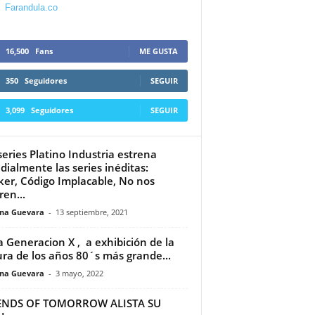
Farandula.co
16,500
Fans
ME GUSTA
350
Seguidores
SEGUIR
3,099
Seguidores
SEGUIR
series Platino Industria estrena
ialmente las series inéditas:
er, Código Implacable, No nos
ren...
ina Guevara
-
13 septiembre, 2021
a Generacion X , a exhibición de la
ura de los años 80´s más grande...
ina Guevara
-
3 mayo, 2022
ENDS OF TOMORROW ALISTA SU