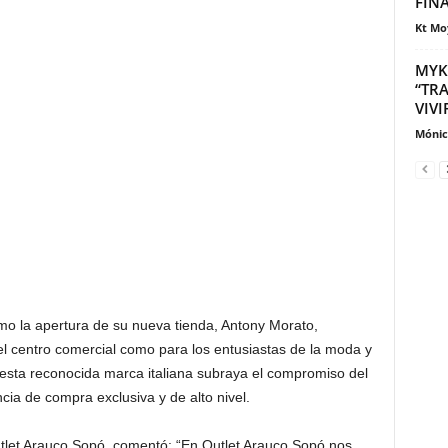
FIN
Kt Mo
MYK
“TRA
VIVI
Mónic
o la apertura de su nueva tienda, Antony Morato,
 el centro comercial como para los entusiastas de la moda y
de esta reconocida marca italiana subraya el compromiso del
cia de compra exclusiva y de alto nivel.
let Arauco Sopó, comentó: “En Outlet Arauco Sopó nos