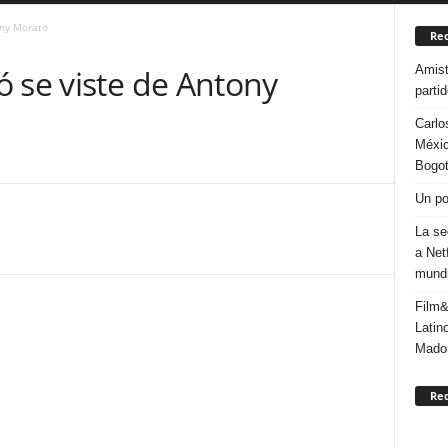
ony Morato
Rec
Amist
 se viste de Antony
parti
Carlo
Méxic
Bogo
Un po
La se
a Net
mundi
Film&
Latin
Mado
Re