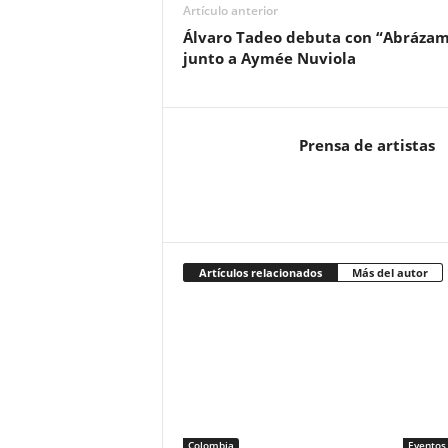
Artículo anterior
Álvaro Tadeo debuta con “Abráza
junto a Aymée Nuviola
Prensa de artistas
Artículos relacionados
Más del autor
Colombia
Eventos