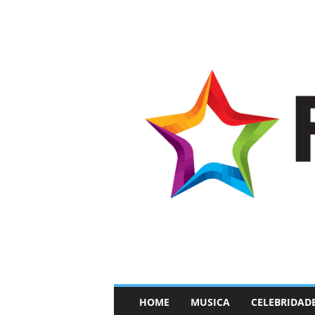
–
HOME
MUSICA
CELEBRIDAD
F