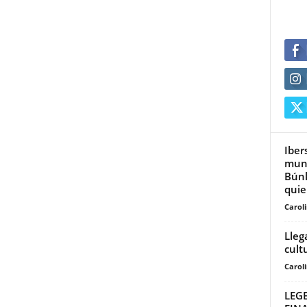
Iber
mund
Búnk
quie
Carol
Lleg
cult
Carol
LEG