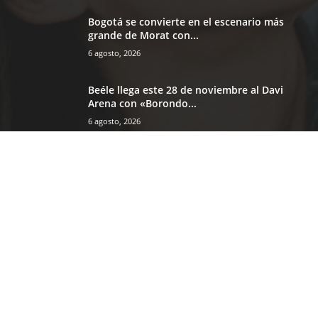
Bogotá se convierte en el escenario más
grande de Morat con...
6 agosto, 2026
Beéle llega este 28 de noviembre al Davi
Arena con «Borondo...
6 agosto, 2026
CATEGORÍA POPULAR
4232
Colombia
3919
Musica
1725
Eventos
1594
Television
982
Celebridades
922
Video