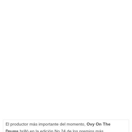
El productor más importante del momento,
Ovy On The
Drums
brilló en la edición No.24 de los premios más