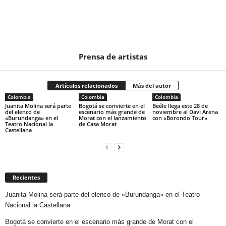
Prensa de artistas
Artículos relacionados
Más del autor
Colombia
Colombia
Colombia
Juanita Molina será parte
Bogotá se convierte en el
Beéle llega este 28 de
del elenco de
escenario más grande de
noviembre al Davi Arena
«Burundanga» en el
Morat con el lanzamiento
con «Borondo Tour»
Teatro Nacional la
de Casa Morat
Castellana
Recientes
Juanita Molina será parte del elenco de «Burundanga» en el Teatro
Nacional la Castellana
Bogotá se convierte en el escenario más grande de Morat con el