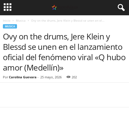
Inicio
Musica
Ovy on the drums, Jere Klein y Blessd se unen en el...
MUSICA
Ovy on the drums, Jere Klein y
Blessd se unen en el lanzamiento
oficial del fenómeno viral «Q hubo
amor (Medellín)»
Por
Carolina Guevara
-
25 mayo, 2026
202