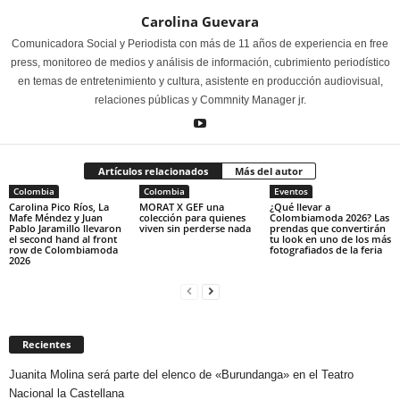
Carolina Guevara
Comunicadora Social y Periodista con más de 11 años de experiencia en free
press, monitoreo de medios y análisis de información, cubrimiento periodístico
en temas de entretenimiento y cultura, asistente en producción audiovisual,
relaciones públicas y Commnity Manager jr.
Artículos relacionados
Más del autor
Colombia
Colombia
Eventos
Carolina Pico Ríos, La
MORAT X GEF una
¿Qué llevar a
Mafe Méndez y Juan
colección para quienes
Colombiamoda 2026? Las
Pablo Jaramillo llevaron
viven sin perderse nada
prendas que convertirán
el second hand al front
tu look en uno de los más
row de Colombiamoda
fotografiados de la feria
2026
Recientes
Juanita Molina será parte del elenco de «Burundanga» en el Teatro
Nacional la Castellana