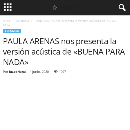
Inicio
Colombia
PAULA ARENAS nos presenta la versión acústica de «BUENA
PARA...
COLOMBIA
PAULA ARENAS nos presenta la
versión acústica de «BUENA PARA
NADA»
Por
luzadriana
-
4 junio, 2020
1097