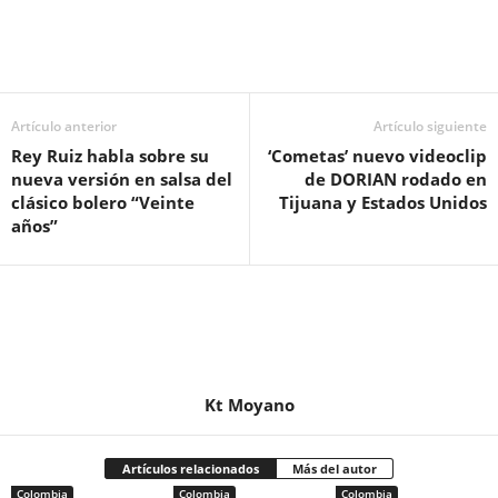
Artículo anterior
Artículo siguiente
Rey Ruiz habla sobre su
‘Cometas’ nuevo videoclip
nueva versión en salsa del
de DORIAN rodado en
clásico bolero “Veinte
Tijuana y Estados Unidos
años”
Kt Moyano
Artículos relacionados
Más del autor
Colombia
Colombia
Colombia