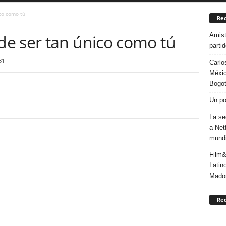
co como tú
Rec
Amist
e ser tan único como tú
parti
81
Carlo
Méxic
Bogo
Un po
La se
a Net
mundi
Film&
Latin
Mado
Re