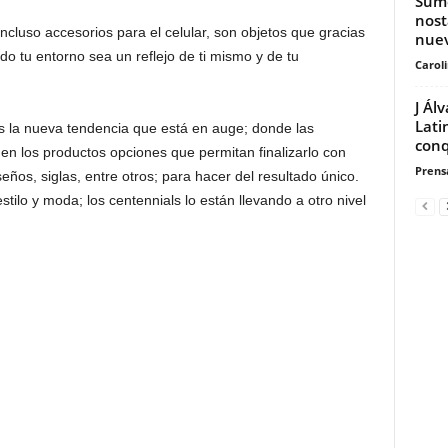
Sumé
nost
ncluso accesorios para el celular, son objetos que gracias
nuev
do tu entorno sea un reflejo de ti mismo y de tu
Carol
J Ál
Lati
s la nueva tendencia que está en auge; donde las
conq
en los productos opciones que permitan finalizarlo con
Prensa
seños, siglas, entre otros; para hacer del resultado único.
stilo y moda; los centennials lo están llevando a otro nivel