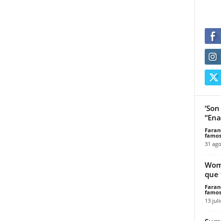
‘Son
“Ena
Faran
famos
31 ago
Wome
que 
Faran
famos
13 jul