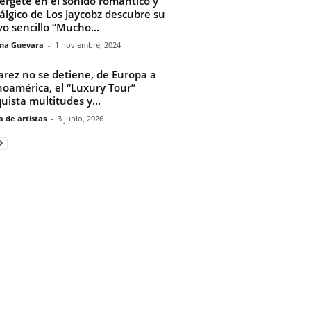
rgete en el sonido romántico y
álgico de Los Jaycobz descubre su
o sencillo “Mucho...
ina Guevara
-
1 noviembre, 2024
varez no se detiene, de Europa a
noamérica, el “Luxury Tour”
uista multitudes y...
 de artistas
-
3 junio, 2026