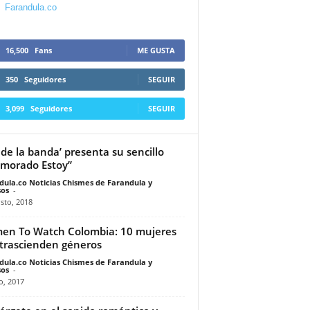
Farandula.co
16,500
Fans
ME GUSTA
350
Seguidores
SEGUIR
3,099
Seguidores
SEGUIR
 de la banda’ presenta su sencillo
morado Estoy”
dula.co Noticias Chismes de Farandula y
os
-
sto, 2018
n To Watch Colombia: 10 mujeres
trascienden géneros
dula.co Noticias Chismes de Farandula y
os
-
io, 2017