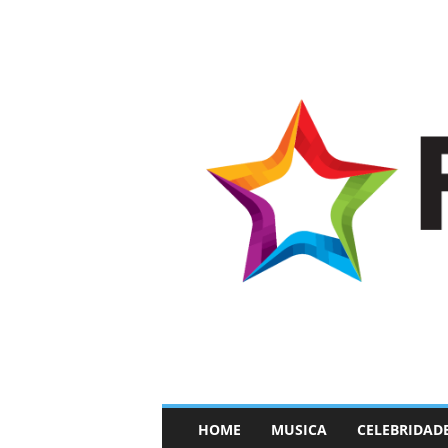
–
HOME
MUSICA
CELEBRIDAD
F