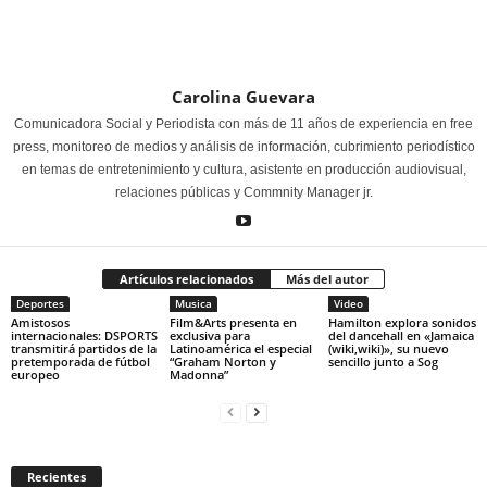
Carolina Guevara
Comunicadora Social y Periodista con más de 11 años de experiencia en free
press, monitoreo de medios y análisis de información, cubrimiento periodístico
en temas de entretenimiento y cultura, asistente en producción audiovisual,
relaciones públicas y Commnity Manager jr.
Artículos relacionados
Más del autor
Deportes
Musica
Video
Amistosos
Film&Arts presenta en
Hamilton explora sonidos
internacionales: DSPORTS
exclusiva para
del dancehall en «Jamaica
transmitirá partidos de la
Latinoamérica el especial
(wiki,wiki)», su nuevo
pretemporada de fútbol
“Graham Norton y
sencillo junto a Sog
europeo
Madonna”
Recientes