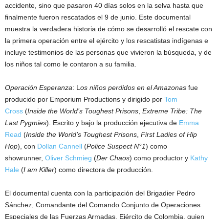
accidente, sino que pasaron 40 días solos en la selva hasta que
finalmente fueron rescatados el 9 de junio. Este documental
muestra la verdadera historia de cómo se desarrolló el rescate con
la primera operación entre el ejército y los rescatistas indígenas e
incluye testimonios de las personas que vivieron la búsqueda, y de
los niños tal como le contaron a su familia.
Operación Esperanza
: L
os niños perdidos en el Amazonas
fue
producido por Emporium Productions y dirigido por
Tom
Cross
(
Inside the World’s Toughest Prisons
,
Extreme Tribe: The
Last Pygmies
). Escrito y bajo la producción ejecutiva de
Emma
Read
(
Inside the World’s Toughest Prisons
,
First Ladies of Hip
Hop
), con
Dollan Cannell
(
Police Suspect N°1
) como
showrunner,
Oliver Schmieg
(
Der Chaos
) como productor y
Kathy
Hale
(
I am Killer
) como directora de producción.
El documental cuenta con la participación del Brigadier Pedro
Sánchez, Comandante del Comando Conjunto de Operaciones
Especiales de las Fuerzas Armadas, Ejército de Colombia, quien