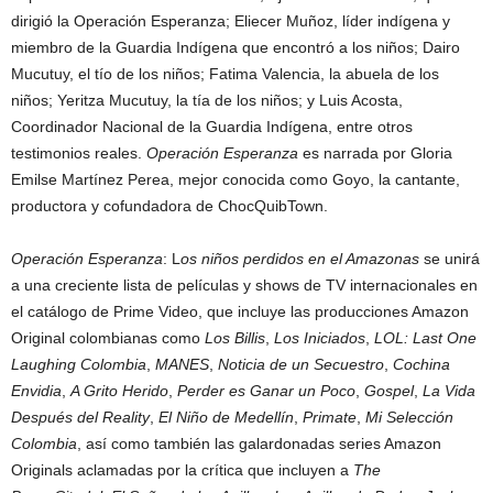
dirigió la Operación Esperanza; Eliecer Muñoz, líder indígena y
miembro de la Guardia Indígena que encontró a los niños; Dairo
Mucutuy, el tío de los niños; Fatima Valencia, la abuela de los
niños; Yeritza Mucutuy, la tía de los niños; y Luis Acosta,
Coordinador Nacional de la Guardia Indígena, entre otros
testimonios reales.
Operación Esperanza
es narrada por Gloria
Emilse Martínez Perea, mejor conocida como Goyo, la cantante,
productora y cofundadora de ChocQuibTown.
Operación Esperanza
: L
os niños perdidos en el Amazonas
se unirá
a una creciente lista de películas y shows de TV internacionales en
el catálogo de Prime Video, que incluye las producciones Amazon
Original colombianas como
Los Billis
,
Los Iniciados
,
LOL: Last One
Laughing Colombia
,
MANES
,
Noticia de un Secuestro
,
Cochina
Envidia
,
A Grito Herido
,
Perder es Ganar un Poco
,
Gospel
,
La Vida
Después del Reality
,
El Niño de Medellín
,
Primate
,
Mi Selección
Colombia
, así como también las galardonadas series Amazon
Originals aclamadas por la crítica que incluyen a
The