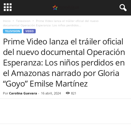
Inicio
Television
Prime Video lanza el tráiler oficial del nuevo
documental Operación Esperanza: Los niños perdidos...
TELEVISION
VIDEO
Prime Video lanza el tráiler oficial
del nuevo documental Operación
Esperanza: Los niños perdidos en
el Amazonas narrado por Gloria
“Goyo” Emilse Martínez
Por
Carolina Guevara
-
16 abril, 2024
821