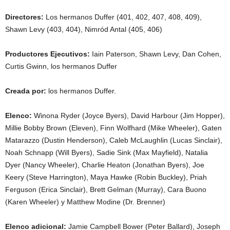
Directores:
Los hermanos Duffer (401, 402, 407, 408, 409),
Shawn Levy (403, 404), Nimród Antal (405, 406)
Productores Ejecutivos:
Iain Paterson, Shawn Levy, Dan Cohen,
Curtis Gwinn, los hermanos Duffer
Creada por:
los hermanos Duffer.
Elenco:
Winona Ryder (Joyce Byers), David Harbour (Jim Hopper),
Millie Bobby Brown (Eleven), Finn Wolfhard (Mike Wheeler), Gaten
Matarazzo (Dustin Henderson), Caleb McLaughlin (Lucas Sinclair),
Noah Schnapp (Will Byers), Sadie Sink (Max Mayfield), Natalia
Dyer (Nancy Wheeler), Charlie Heaton (Jonathan Byers), Joe
Keery (Steve Harrington), Maya Hawke (Robin Buckley), Priah
Ferguson (Erica Sinclair), Brett Gelman (Murray), Cara Buono
(Karen Wheeler) y Matthew Modine (Dr. Brenner)
Elenco adicional:
Jamie Campbell Bower (Peter Ballard), Joseph