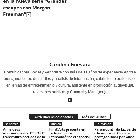
en la nueva serie “Grandes
escapes con Morgan
Freeman”￼
Carolina Guevara
Comunicadora Social y Periodista con más de 11 años de experiencia en free
press, monitoreo de medios y análisis de información, cubrimiento periodístico
en temas de entretenimiento y cultura, asistente en producción audiovisual,
relaciones públicas y Commnity Manager jr.
Artículos relacionados
Más del autor
Deportes
Musica
Television
Amistosos
Film&Arts presenta en
Paramount+ da luz verde
internacionales: DSPORTS
exclusiva para
a la miniserie Clueless
transmitirá partidos de la
Latinoamérica el especial
protagonizada por Alicia