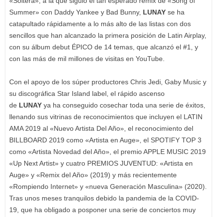
«Soltera», a la que siguió el tan esperado remix de «Song of
Summer» con Daddy Yankee y Bad Bunny,
LUNAY
se ha
catapultado rápidamente a lo más alto de las listas con dos
sencillos que han alcanzado la primera posición de Latin Airplay,
con su álbum debut ÉPICO de 14 temas, que alcanzó el #1, y
con las más de mil millones de visitas en YouTube.
Con el apoyo de los súper productores Chris Jedi, Gaby Music y
su discográfica Star Island label, el rápido ascenso
de
LUNAY
ya ha conseguido cosechar toda una serie de éxitos,
llenando sus vitrinas de reconocimientos que incluyen el LATIN
AMA 2019 al «Nuevo Artista Del Año», el reconocimiento del
BILLBOARD 2019 como «Artista en Auge», el SPOTIFY TOP 3
como «Artista Novedad del Año», el premio APPLE MUSIC 2019
«Up Next Artist» y cuatro PREMIOS JUVENTUD: «Artista en
Auge» y «Remix del Año» (2019) y más recientemente
«Rompiendo Internet» y «nueva Generación Masculina» (2020).
Tras unos meses tranquilos debido la pandemia de la COVID-
19, que ha obligado a posponer una serie de conciertos muy