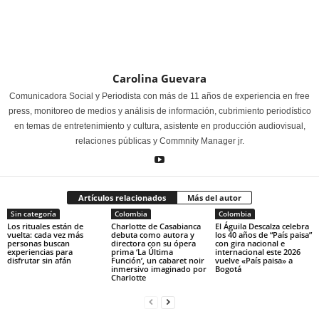
Carolina Guevara
Comunicadora Social y Periodista con más de 11 años de experiencia en free
press, monitoreo de medios y análisis de información, cubrimiento periodístico
en temas de entretenimiento y cultura, asistente en producción audiovisual,
relaciones públicas y Commnity Manager jr.
Artículos relacionados
Más del autor
Sin categoría
Colombia
Colombia
Los rituales están de
Charlotte de Casabianca
El Águila Descalza celebra
vuelta: cada vez más
debuta como autora y
los 40 años de “País paisa”
personas buscan
directora con su ópera
con gira nacional e
experiencias para
prima ‘La Última
internacional este 2026
disfrutar sin afán
Función’, un cabaret noir
vuelve «País paisa» a
inmersivo imaginado por
Bogotá
Charlotte