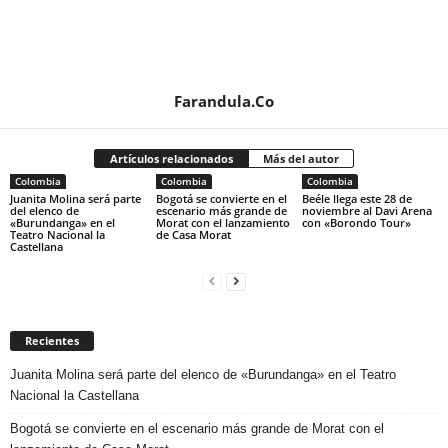
Farandula.Co
Artículos relacionados
Más del autor
Colombia
Colombia
Colombia
Juanita Molina será parte
Bogotá se convierte en el
Beéle llega este 28 de
del elenco de
escenario más grande de
noviembre al Davi Arena
«Burundanga» en el
Morat con el lanzamiento
con «Borondo Tour»
Teatro Nacional la
de Casa Morat
Castellana
Recientes
Juanita Molina será parte del elenco de «Burundanga» en el Teatro
Nacional la Castellana
Bogotá se convierte en el escenario más grande de Morat con el