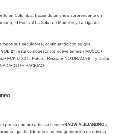
o brilló en Colombia, haciendo un show sorprendente en
bano, El Festival La Solar en Medellín y La Liga del
todos sus seguidores, continuando con su gira
 VOL 2»
, está compuesto por nueve temas:• MUSEO•
 FCK U X2 ft. Future, Rvssian• NO DRAMA ft. Ty Dollar
R NADA• GTR• HACKIAO
NDRO
do por su nombre artístico como «
RAUW ALEJANDRO
«,
urbano, que ha liderado la nueva generación de artistas