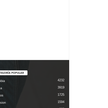
TEGORÍA POPULAR
4232
bia
3919
ca
1725
os
1594
ision