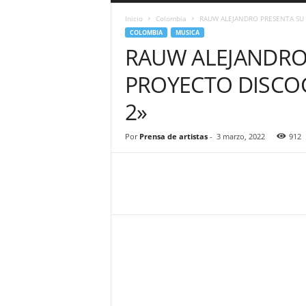
a
Inicio
Colombia
RAUW ALEJANDRO PRESENTA SU 
r
COLOMBIA
MUSICA
a
RAUW ALEJANDRO
n
d
PROYECTO DISCOG
u
l
2»
a
.
C
Por
Prensa de artistas
-
3 marzo, 2022
912
O
N
o
t
i
c
i
a
s
d
e