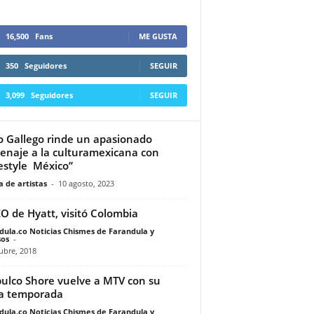
16,500
Fans
ME GUSTA
350
Seguidores
SEGUIR
3,099
Seguidores
SEGUIR
 Gallego rinde un apasionado
naje a la culturamexicana con
estyle México”
 de artistas
-
10 agosto, 2023
EO de Hyatt, visitó Colombia
dula.co Noticias Chismes de Farandula y
os
-
ubre, 2018
ulco Shore vuelve a MTV con su
a temporada
dula.co Noticias Chismes de Farandula y