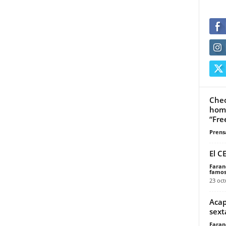
Cheo
home
“Fre
Prensa
El C
Faran
famos
23 oct
Acap
sext
Faran