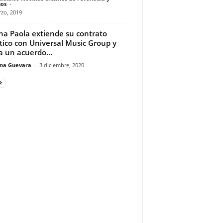
os
-
zo, 2019
a Paola extiende su contrato
stico con Universal Music Group y
a un acuerdo...
ina Guevara
-
3 diciembre, 2020