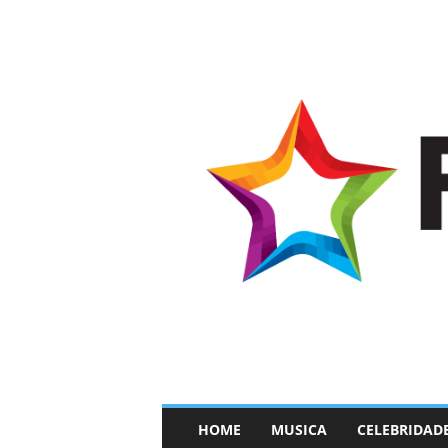
–
HOME
MUSICA
CELEBRIDAD
F