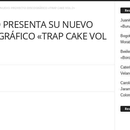
NUEVO PROYECTO DISCOGRÁFICO «TRAP CAKE VOL 2»
Rec
Juani
 PRESENTA SU NUEVO
«Buru
RÁFICO «TRAP CAKE VOL
Bogot
Morat
Beéle
«Boro
Cater
Velan
Carol
Jaram
Colo
Re