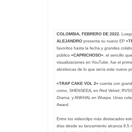
COLOMBIA, FEBRERO DE 2022.
Luego
ALEJANDRO
presenta su nuevo EP
«T
favoritos hasta la fecha y grandes colab
público.
«CAPRICHOSO»
, el sencillo q
visualizaciones en YouTube, fue el prime
abrebocas de lo que sería este nuevo p
«TRAP CAKE VOL 2»
cuenta con grande
como, SHENSEEA
,
en
Red Velvet
; RVS
Drama
; y ANKHAL en
Wuepa
. Unas col
Award.
Entre los videoclips más destacados es
días desde su lanzamiento alcanza 8,5