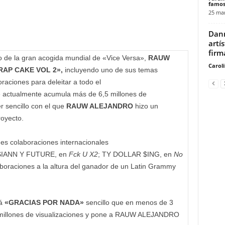
famos
25 mar
Dann
artí
firm
 de la gran acogida mundial de «Vice Versa»,
RAUW
Carol
RAP CAKE VOL 2»,
incluyendo uno de sus temas
oraciones para deleitar a todo el
ue actualmente acumula más de 6,5 millones de
r sencillo con el que
RAUW ALEJANDRO
hizo un
royecto.
s colaboraciones internacionales
SIANN Y FUTURE, en
Fck U X2
; TY DOLLAR $ING, en
No
aboraciones a la altura del ganador de un Latin Grammy
tá
«GRACIAS POR NADA»
sencillo que en menos de 3
 millones de visualizaciones y pone a RAUW ALEJANDRO