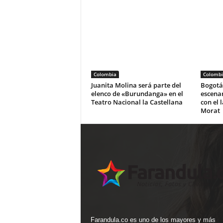
Colombia
Colombi
Juanita Molina será parte del
Bogotá 
elenco de «Burundanga» en el
escena
Teatro Nacional la Castellana
con el 
Morat
Farandula.co es uno de los mayores y más