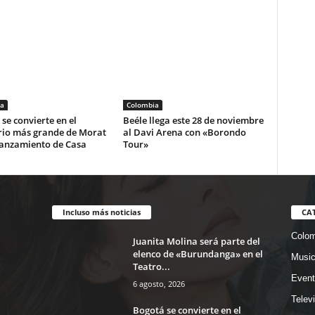
a
Colombia
se convierte en el
Beéle llega este 28 de noviembre
rio más grande de Morat
al Davi Arena con «Borondo
lanzamiento de Casa
Tour»
Incluso más noticias
CA
Colom
Juanita Molina será parte del
elenco de «Burundanga» en el
Musi
Teatro...
Event
6 agosto, 2026
Telev
Bogotá se convierte en el