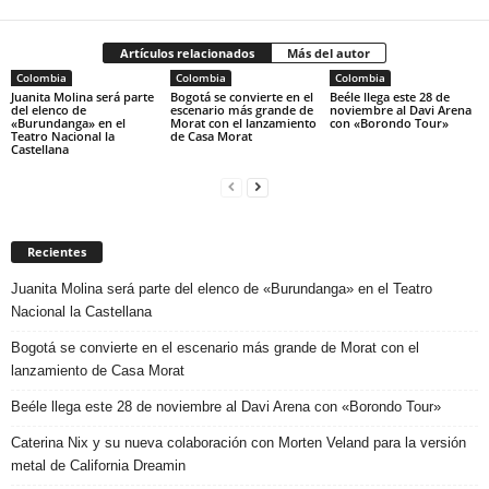
Artículos relacionados
Más del autor
Colombia
Colombia
Colombia
Juanita Molina será parte
Bogotá se convierte en el
Beéle llega este 28 de
del elenco de
escenario más grande de
noviembre al Davi Arena
«Burundanga» en el
Morat con el lanzamiento
con «Borondo Tour»
Teatro Nacional la
de Casa Morat
Castellana
Recientes
Juanita Molina será parte del elenco de «Burundanga» en el Teatro
Nacional la Castellana
Bogotá se convierte en el escenario más grande de Morat con el
lanzamiento de Casa Morat
Beéle llega este 28 de noviembre al Davi Arena con «Borondo Tour»
Caterina Nix y su nueva colaboración con Morten Veland para la versión
metal de California Dreamin