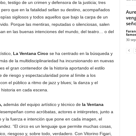
, testigo de un crimen y defensora de la justicia; tres
 pero que en la fatalidad sellan su destino, acompañados
Aure
veng
pías sigilosos y todos aquellos que bajo la carpa de un
señor
lvido. Porque las mentiras, reputadas o silenciosas, salen
Faran
san en las buenas intenciones del mundo, del teatro… o del
famos
30 sep
ístico,
La Ventana Circo
se ha centrado en la búsqueda y
s de la multidisciplinariedad ha incursionando en nuevas
 es el gran contenedor de la historia aportando el estilo
e de riesgo y espectacularidad pone al límite a los
con el público a ritmo de jazz y blues; la danza y el
historia en cada escena.
a,
además del equipo artístico y técnico de
la Ventana
desempeñan como acróbatas, actores e intérpretes, junto a
 y la fuerza e intención que pone en cada imagen, el
ndez. “El circo es un lenguaje que permite muchas cosas,
o, riesgoso y, sobre todo, verdadero. Con Vitorino Figari,