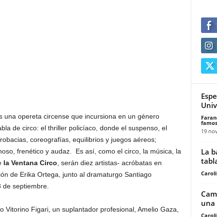
Espe
Univ
 una opereta circense que incursiona en un género
Faran
famos
a de circo: el thriller policíaco, donde el suspenso, el
19 no
robacias, coreografías, equilibrios y juegos aéreos;
La b
noso, frenético y audaz. Es así, como el circo, la música, la
tabl
de
la Ventana Circo
, serán diez artistas- acróbatas en
Carol
ión de Erika Ortega, junto al dramaturgo Santiago
8 de septiembre.
Cami
una 
 Vitorino Figari, un suplantador profesional, Amelio Gaza,
Carol