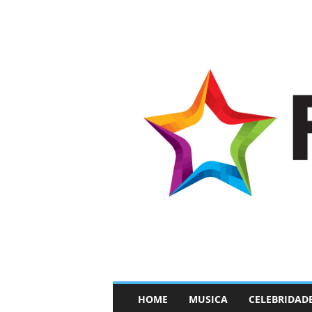
–
HOME
MUSICA
CELEBRIDAD
F