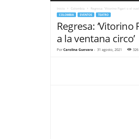
a
Inicio
Colombia
Regresa: ‘Vitorino Figari o el vuel
r
COLOMBIA
EVENTOS
TEATRO
a
Regresa: ‘Vitorino F
n
d
a la ventana circo’
u
l
a
Por
Carolina Guevara
-
31 agosto, 2021
326
.
C
O
N
o
t
i
c
i
a
s
d
e