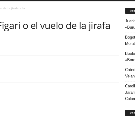
o de la jirafa a la...
Rec
Juani
igari o el vuelo de la jirafa
«Buru
Bogot
Morat
Beéle
«Boro
Cater
Velan
Carol
Jaram
Colo
Re