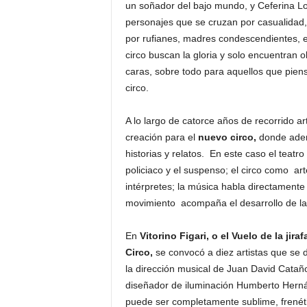
un soñador del bajo mundo, y Ceferina Lobo
personajes que se cruzan por casualidad,
por rufianes, madres condescendientes, es
circo buscan la gloria y solo encuentran o
caras, sobre todo para aquellos que pien
circo.
A lo largo de catorce años de recorrido art
creación para el
nuevo circo,
donde ademá
historias y relatos. En este caso el teatro
policiaco y el suspenso; el circo como art
intérpretes; la música habla directamente 
movimiento acompaña el desarrollo de la 
En
Vitorino Figari, o el Vuelo de la jiraf
Circo,
se convocó a diez artistas que se 
la dirección musical de Juan David Cataño
diseñador de iluminación Humberto Herná
puede ser completamente sublime, frenétic