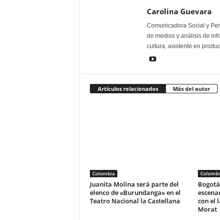
Carolina Guevara
Comunicadora Social y Peri
de medios y análisis de inf
cultura, asistente en produ
Artículos relacionados
Más del autor
Colombia
Colombi
Juanita Molina será parte del
Bogotá 
elenco de «Burundanga» en el
escena
Teatro Nacional la Castellana
con el 
Morat