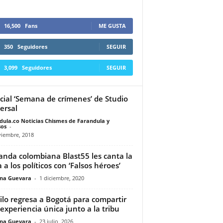
16,500
Fans
ME GUSTA
350
Seguidores
SEGUIR
3,099
Seguidores
SEGUIR
cial ‘Semana de crímenes’ de Studio
ersal
dula.co Noticias Chismes de Farandula y
os
-
viembre, 2018
anda colombiana Blast55 les canta la
a a los políticos con ‘Falsos héroes’
ina Guevara
-
1 diciembre, 2020
lo regresa a Bogotá para compartir
experiencia única junto a la tribu
ina Guevara
-
23 julio, 2026