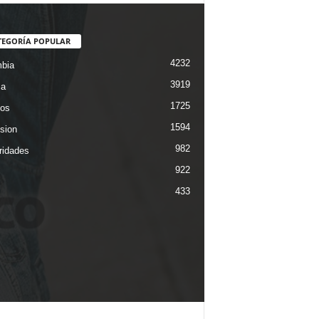
TEGORÍA POPULAR
4232
bia
3919
ca
1725
os
1594
ision
982
ridades
922
433