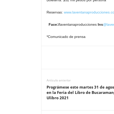
Boletería: $32 mil pesos por persona
Reservas:
www.laventanaproducciones.c
Face:/
laventanaproducciones
Ins
@laven
*Comunicado de prensa
Artículo anterior
Prográmese este martes 31 de agos
en la Feria del Libro de Bucaraman
Ulibro 2021