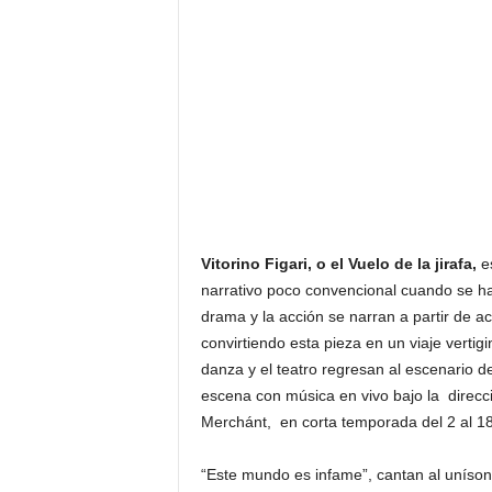
F
a
m
o
s
o
s
Vitorino Figari, o el Vuelo de la jirafa,
es
narrativo poco convencional cuando se habl
drama y la acción se narran a partir de ac
convirtiendo esta pieza en un viaje vertigi
danza y el teatro regresan al escenario 
escena con música en vivo bajo la direcc
Merchánt, en corta temporada del 2 al 1
“Este mundo es infame”, cantan al unísono