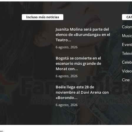
Incluso más noticias
CA
Colom
Juanita Molina será parte del
elenco de «Burundanga» en el
Musi
Teatro...
Event
6 agosto, 2026
Telev
Bogotá se convierte en el
Celeb
escenario más grande de
Morat con...
Video
6 agosto, 2026
Cine
Beéle llega este 28 de
noviembre al Davi Arena con
«Borondo...
6 agosto, 2026
en