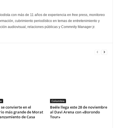
odista con más de 11 años de experiencia en free press, monitoreo
ormación, cubrimiento periodístico en temas de entretenimiento y
cción audiovisual, relaciones públicas y Commnity Manager jr.
a
Colombia
se convierte en el
Beéle llega este 28 de noviembre
rio más grande de Morat
al Davi Arena con «Borondo
lanzamiento de Casa
Tour»