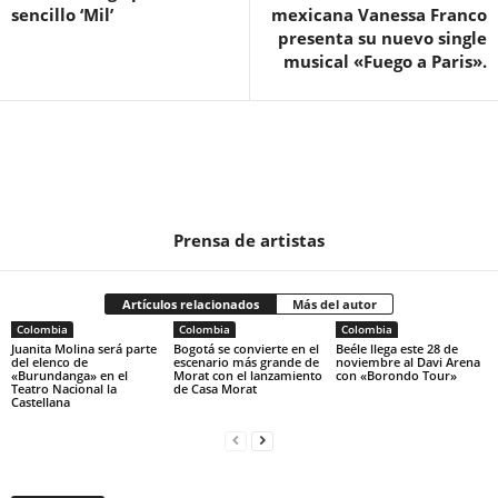
sencillo ‘Mil’
mexicana Vanessa Franco
presenta su nuevo single
musical «Fuego a Paris».
Prensa de artistas
Artículos relacionados
Más del autor
Colombia
Colombia
Colombia
Juanita Molina será parte
Bogotá se convierte en el
Beéle llega este 28 de
del elenco de
escenario más grande de
noviembre al Davi Arena
«Burundanga» en el
Morat con el lanzamiento
con «Borondo Tour»
Teatro Nacional la
de Casa Morat
Castellana