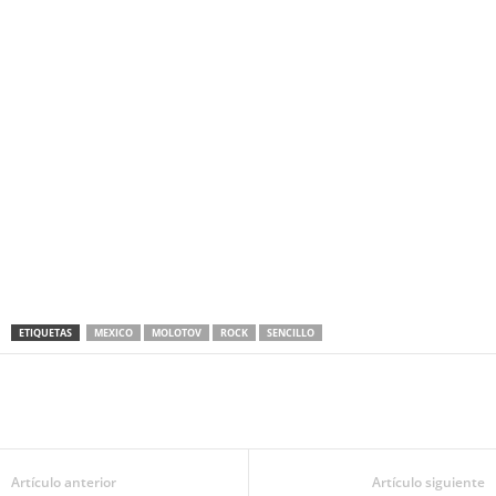
ETIQUETAS
MEXICO
MOLOTOV
ROCK
SENCILLO
Artículo anterior
Artículo siguiente