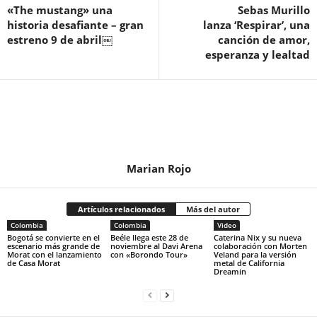
«The mustang» una
Sebas Murillo
historia desafiante – gran
lanza ‘Respirar’, una
estreno 9 de abril￼
canción de amor,
esperanza y lealtad
Marian Rojo
Artículos relacionados
Más del autor
Colombia
Colombia
Video
Bogotá se convierte en el
Beéle llega este 28 de
Caterina Nix y su nueva
escenario más grande de
noviembre al Davi Arena
colaboración con Morten
Morat con el lanzamiento
con «Borondo Tour»
Veland para la versión
de Casa Morat
metal de California
Dreamin