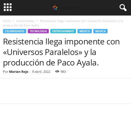
Inicio
Celebridades
Resistencia llega imponente con «Universos Paralelos» y la
producción de Paco Ayala.
CELEBRIDADES
TECNOLOGIA
ENTERTAINMENT
MEXICO
MUSICA
Resistencia llega imponente con
«Universos Paralelos» y la
producción de Paco Ayala.
Por
Marian Rojo
-
8 abril, 2022
983