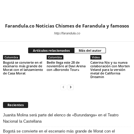
Farandula.co Noticias Chismes de Farandula y famosos
http://farandula.co
Artículos relacionados
Más del autor
Colombia
Colombia
Video
Bogotá se convierte en el
Beéle llega este 28 de
Caterina Nix y su nueva
escenario más grande de
noviembre al Davi Arena
colaboración con Morten
Morat con el lanzamiento
con «Borondo Tour»
Veland para la versión
de Casa Morat
metal de California
Dreamin
Recientes
Juanita Molina será parte del elenco de «Burundanga» en el Teatro
Nacional la Castellana
Bogotá se convierte en el escenario más grande de Morat con el