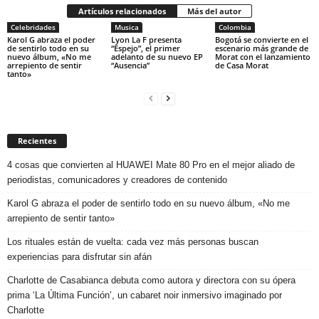
Artículos relacionados
Más del autor
Celebridades
Musica
Colombia
Karol G abraza el poder
Lyon La F presenta
Bogotá se convierte en el
de sentirlo todo en su
“Espejo”, el primer
escenario más grande de
nuevo álbum, «No me
adelanto de su nuevo EP
Morat con el lanzamiento
arrepiento de sentir
“Ausencia”
de Casa Morat
tanto»
Recientes
4 cosas que convierten al HUAWEI Mate 80 Pro en el mejor aliado de
periodistas, comunicadores y creadores de contenido
Karol G abraza el poder de sentirlo todo en su nuevo álbum, «No me
arrepiento de sentir tanto»
Los rituales están de vuelta: cada vez más personas buscan
experiencias para disfrutar sin afán
Charlotte de Casabianca debuta como autora y directora con su ópera
prima ‘La Última Función’, un cabaret noir inmersivo imaginado por
Charlotte