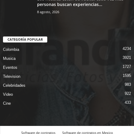
personas buscan experiencias...
8 agosto, 2026
CATEGORÍA POPULAR
4234
Colombia
3921
Musica
1727
Eventos
1595
Television
983
Celebridades
922
Video
433
Cine
Software de contratos
Software de contratos en Mexico