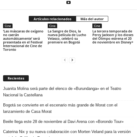
Artículos relacionados
Más del autor
Cine
Cine
Cine
‘Las máscaras de oxígeno
La Sangre de Dios, la
La tercera temporada de
no caerán
nueva película de Lucho
Percy Jackson y los dioses
automáticamente’ será
Velasco, celebró su
del Olimpo estrena el 20
presentada en el Festival
premiere en Bogotá
de noviembre en Disney+
Internacional de Cine de
Toronto
Recientes
Juanita Molina será parte del elenco de «Burundanga» en el Teatro
Nacional la Castellana
Bogotá se convierte en el escenario más grande de Morat con el
lanzamiento de Casa Morat
Beéle llega este 28 de noviembre al Davi Arena con «Borondo Tour»
Caterina Nix y su nueva colaboración con Morten Veland para la versión