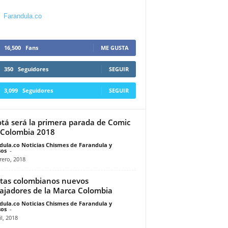
Farandula.co
16,500
Fans
ME GUSTA
350
Seguidores
SEGUIR
3,099
Seguidores
SEGUIR
tá será la primera parada de Comic
Colombia 2018
dula.co Noticias Chismes de Farandula y
os
-
rero, 2018
stas colombianos nuevos
jadores de la Marca Colombia
dula.co Noticias Chismes de Farandula y
os
-
il, 2018