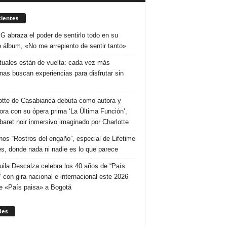
ientes
 G abraza el poder de sentirlo todo en su
 álbum, «No me arrepiento de sentir tanto»
ituales están de vuelta: cada vez más
nas buscan experiencias para disfrutar sin
otte de Casabianca debuta como autora y
tora con su ópera prima ‘La Última Función’,
baret noir inmersivo imaginado por Charlotte
nos “Rostros del engaño”, especial de Lifetime
s, donde nada ni nadie es lo que parece
uila Descalza celebra los 40 años de “País
” con gira nacional e internacional este 2026
e «País paisa» a Bogotá
des