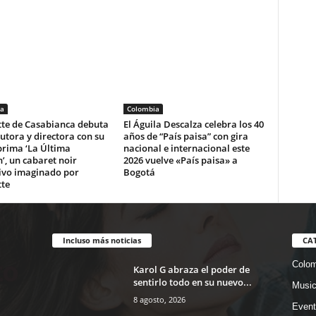
a
Colombia
tte de Casabianca debuta
El Águila Descalza celebra los 40
tora y directora con su
años de “País paisa” con gira
prima ‘La Última
nacional e internacional este
’, un cabaret noir
2026 vuelve «País paisa» a
ivo imaginado por
Bogotá
tte
Incluso más noticias
CA
Colom
Karol G abraza el poder de
sentirlo todo en su nuevo...
Musi
8 agosto, 2026
Event