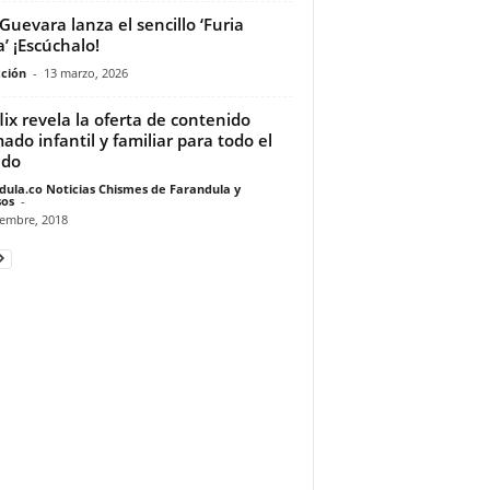
Guevara lanza el sencillo ‘Furia
a’ ¡Escúchalo!
ción
-
13 marzo, 2026
lix revela la oferta de contenido
ado infantil y familiar para todo el
do
dula.co Noticias Chismes de Farandula y
os
-
iembre, 2018