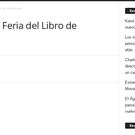
ro de Valledupar
Rec
Karol
 Feria del Libro de
nuevo
Los r
perso
afán
Charl
direc
un ca
Estre
Movie
El Ág
paisa
vuelv
Re