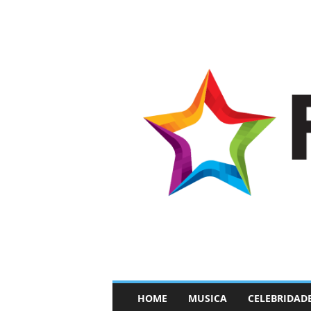
–
HOME
MUSICA
CELEBRIDAD
F