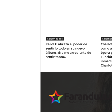
Celebridades
Colombi
Karol G abraza el poder de
Charlo
sentirlo todo en su nuevo
como au
álbum, «No me arrepiento de
ópera 
sentir tanto»
Función
inmers
Charlo