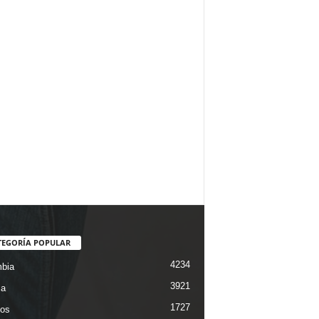
TEGORÍA POPULAR
4234
bia
3921
ca
1727
os