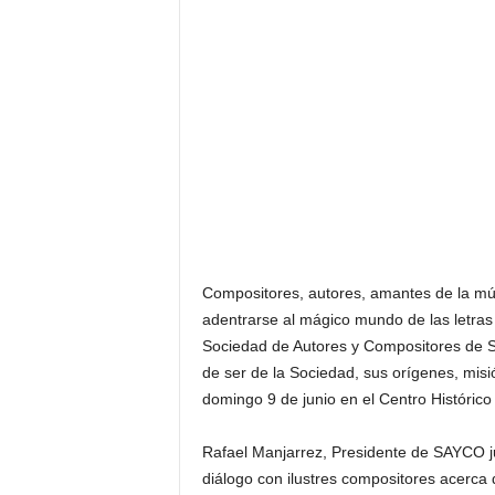
F
a
m
o
s
o
s
Compositores, autores, amantes de la mús
adentrarse al mágico mundo de las letras 
Sociedad de Autores y Compositores de S
de ser de la Sociedad, sus orígenes, misió
domingo 9 de junio en el Centro Histórico
Rafael Manjarrez, Presidente de SAYCO ju
diálogo con ilustres compositores acerca 