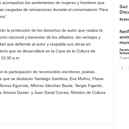
as acompañan los sentimientos de mujeres y hombres que
Guz 
ras cargadas de sensaciones durante el conversatorio
‘Para
Disc
os’.
Redac
 la protección de los derechos de autor que realiza la
Netf
anim
io nacional y bienestar de los afiliados, las ventajas y
mun
dad que defiende al autor y respalda sus obras en
Faran
orio que se desarrollará en la Casa de la Cultura de
famos
7 nov
 10:30 a.m.
n la participación de reconocidos escritores, poetas,
 los que se destacan Santiago Gamboa, Eva Muñoz, Flavia
Teresa Egurrola, Alfonso Sánchez Baute, Sergio Fajardo,
a Jimena Duzán y Juan David Correa, Ministro de Cultura