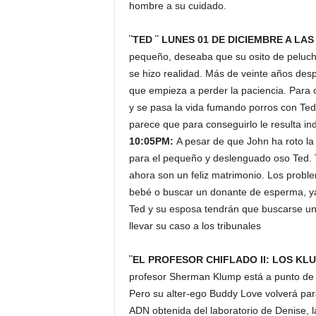
hombre a su cuidado.
¨TED ¨ LUNES 01 DE DICIEMBRE A LAS
pequeño, deseaba que su osito de peluch
se hizo realidad. Más de veinte años desp
que empieza a perder la paciencia. Para 
y se pasa la vida fumando porros con Ted.
parece que para conseguirlo le resulta i
10:05PM:
A pesar de que John ha roto la
para el pequeño y deslenguado oso Ted. T
ahora son un feliz matrimonio. Los probl
bebé o buscar un donante de esperma, ya
Ted y su esposa tendrán que buscarse u
llevar su caso a los tribunales
¨EL PROFESOR CHIFLADO II: LOS KLU
profesor Sherman Klump está a punto de ca
Pero su alter-ego Buddy Love volverá para
ADN obtenida del laboratorio de Denise, 