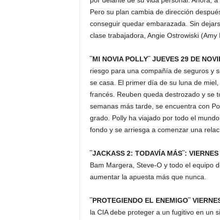
por delante de su vida personal. Ahora, a 
Pero su plan cambia de dirección después 
conseguir quedar embarazada. Sin dejarse
clase trabajadora, Angie Ostrowiski (Amy 
¨MI NOVIA POLLY¨ JUEVES 29 DE NOV
riesgo para una compañía de seguros y se
se casa. El primer día de su luna de miel
francés. Reuben queda destrozado y se to
semanas más tarde, se encuentra con Pol
grado. Polly ha viajado por todo el mund
fondo y se arriesga a comenzar una relaci
¨JACKASS 2: TODAVÍA MÁS¨: VIERNES
Bam Margera, Steve-O y todo el equipo de
aumentar la apuesta más que nunca.
¨PROTEGIENDO EL ENEMIGO¨ VIERNES
la CIA debe proteger a un fugitivo en un s