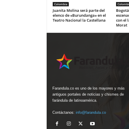
Colombia
Colombi
Juanita Molina será parte del
Bogotá 
elenco de «Burundanga» en el
escena
Teatro Nacional la Castellana
con el 
Morat
Farandula.co es uno de los mayores y más
antiguos portales de noticias y chismes de
farándula de latinoamérica.
Contáctanos:
info@farandula.co