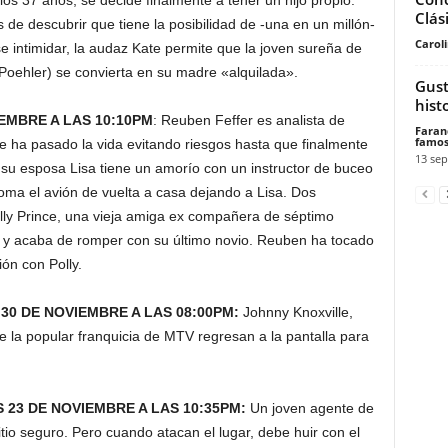
los 37 años, se decide finalmente a tener un hijo propio.
Clás
de descubrir que tiene la posibilidad de -una en un millón-
Carol
 intimidar, la audaz Kate permite que la joven sureña de
Poehler) se convierta en su madre «alquilada».
Gust
hist
IEMBRE A LAS 10:10PM
: Reuben Feffer es analista de
Faran
famos
 ha pasado la vida evitando riesgos hasta que finalmente
13 sep
, su esposa Lisa tiene un amorío con un instructor de buceo
ma el avión de vuelta a casa dejando a Lisa. Dos
ly Prince, una vieja amiga ex compañera de séptimo
o y acaba de romper con su último novio. Reuben ha tocado
ón con Polly.
 30 DE NOVIEMBRE A LAS 08:00PM:
Johnny Knoxville,
 la popular franquicia de MTV regresan a la pantalla para
 23 DE NOVIEMBRE A LAS 10:35PM:
Un joven agente de
itio seguro. Pero cuando atacan el lugar, debe huir con el