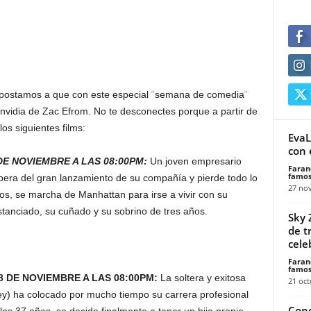
apostamos a que con este especial ¨semana de comedia¨
envidia de Zac Efrom. No te desconectes porque a partir de
os siguientes films:
EvaL
con 
DE NOVIEMBRE A LAS 08:00PM:
Un joven empresario
Faran
famos
spera del gran lanzamiento de su compañía y pierde todo lo
27 no
s, se marcha de Manhattan para irse a vivir con su
anciado, su cuñado y su sobrino de tres años.
Sky 
de t
celeb
Faran
famos
 DE NOVIEMBRE A LAS 08:00PM:
La soltera y exitosa
21 oct
y) ha colocado por mucho tiempo su carrera profesional
Conc