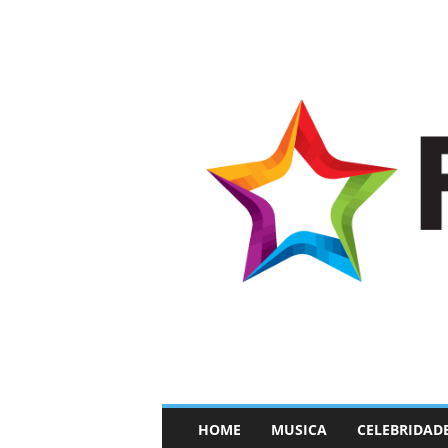
–
HOME
MUSICA
CELEBRIDAD
F