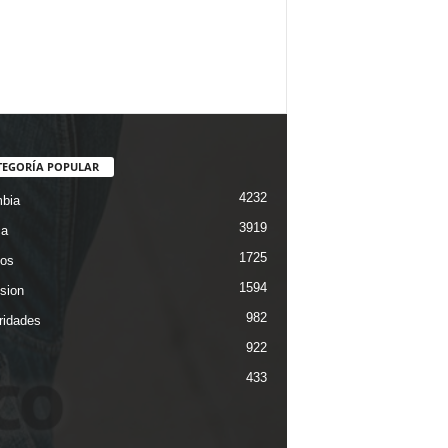
TEGORÍA POPULAR
4232
bia
3919
ca
1725
os
1594
ision
982
ridades
922
433