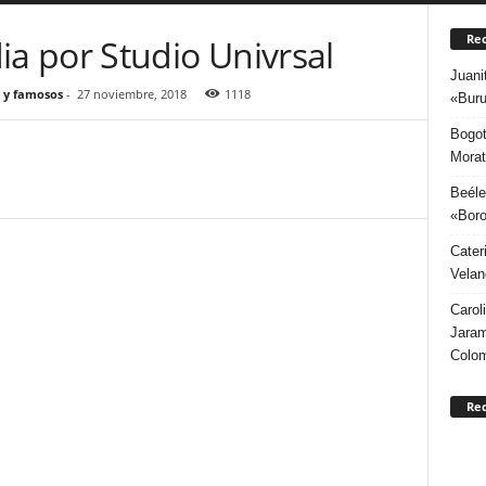
Rec
 por Studio Univrsal
Juani
 y famosos
-
27 noviembre, 2018
1118
«Buru
Bogot
Morat
Beéle
«Boro
Cater
Velan
Carol
Jaram
Colo
Re