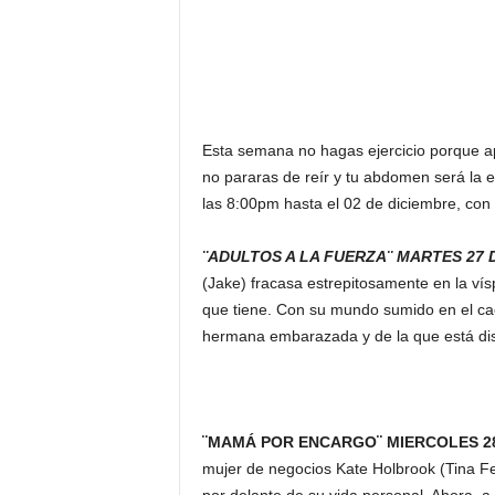
F
a
m
o
s
o
s
Esta semana no hagas ejercicio porque 
no pararas de reír y tu abdomen será la 
las 8:00pm hasta el 02 de diciembre, con l
¨ADULTOS A LA FUERZA¨ MARTES 27 
(Jake) fracasa estrepitosamente en la ví
que tiene. Con su mundo sumido en el cao
hermana embarazada y de la que está dist
¨MAMÁ POR ENCARGO¨ MIERCOLES 28
mujer de negocios Kate Holbrook (Tina Fe