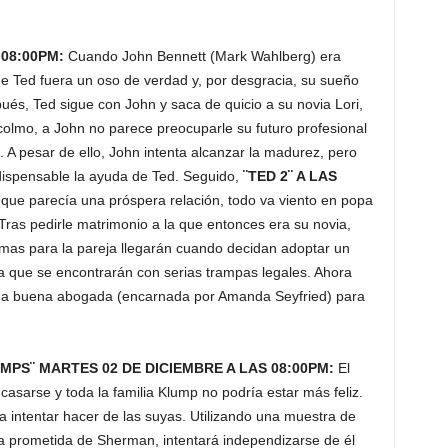
 08:00PM:
Cuando John Bennett (Mark Wahlberg) era
e Ted fuera un oso de verdad y, por desgracia, su sueño
ués, Ted sigue con John y saca de quicio a su novia Lori,
colmo, a John no parece preocuparle su futuro profesional
 A pesar de ello, John intenta alcanzar la madurez, pero
ndispensable la ayuda de Ted. Seguido,
¨TED 2¨ A LAS
 que parecía una próspera relación, todo va viento en popa
ras pedirle matrimonio a la que entonces era su novia,
emas para la pareja llegarán cuando decidan adoptar un
 que se encontrarán con serias trampas legales. Ahora
na buena abogada (encarnada por Amanda Seyfried) para
MPS¨ MARTES 02 DE DICIEMBRE A LAS 08:00PM:
El
sarse y toda la familia Klump no podría estar más feliz.
 intentar hacer de las suyas. Utilizando una muestra de
la prometida de Sherman, intentará independizarse de él