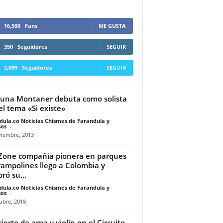
16,500
Fans
ME GUSTA
350
Seguidores
SEGUIR
3,099
Seguidores
SEGUIR
una Montaner debuta como solista
el tema «Si existe»
dula.co Noticias Chismes de Farandula y
os
-
viembre, 2013
Zone compañía pionera en parques
rampolines llego a Colombia y
ró su...
dula.co Noticias Chismes de Farandula y
os
-
ubre, 2018
ierto de arpa y violín en el Circuito