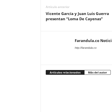
Artículo anterior
Vicente García y Juan Luis Guerra
presentan “Loma De Cayenas”
Farandula.co Notic
http://farandula.co
Artículos relacionados
Más del autor