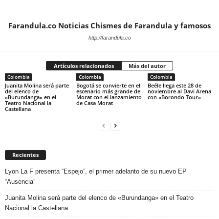
Farandula.co Noticias Chismes de Farandula y famosos
http://farandula.co
Artículos relacionados
Más del autor
Colombia
Colombia
Colombia
Juanita Molina será parte
Bogotá se convierte en el
Beéle llega este 28 de
del elenco de
escenario más grande de
noviembre al Davi Arena
«Burundanga» en el
Morat con el lanzamiento
con «Borondo Tour»
Teatro Nacional la
de Casa Morat
Castellana
Recientes
Lyon La F presenta “Espejo”, el primer adelanto de su nuevo EP
“Ausencia”
Juanita Molina será parte del elenco de «Burundanga» en el Teatro
Nacional la Castellana