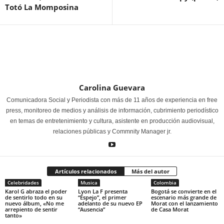
Totó La Momposina
Carolina Guevara
Comunicadora Social y Periodista con más de 11 años de experiencia en free
press, monitoreo de medios y análisis de información, cubrimiento periodístico
en temas de entretenimiento y cultura, asistente en producción audiovisual,
relaciones públicas y Commnity Manager jr.
Artículos relacionados
Más del autor
Celebridades
Musica
Colombia
Karol G abraza el poder
Lyon La F presenta
Bogotá se convierte en el
de sentirlo todo en su
“Espejo”, el primer
escenario más grande de
nuevo álbum, «No me
adelanto de su nuevo EP
Morat con el lanzamiento
arrepiento de sentir
“Ausencia”
de Casa Morat
tanto»