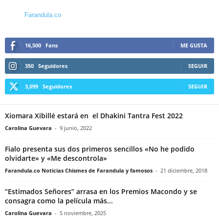
Farandula.co
16,500
Fans
ME GUSTA
350
Seguidores
SEGUIR
3,099
Seguidores
SEGUIR
Xiomara Xibillé estará en el Dhakini Tantra Fest 2022
Carolina Guevara
-
9 junio, 2022
Fialo presenta sus dos primeros sencillos «No he podido
olvidarte» y «Me descontrola»
Farandula.co Noticias Chismes de Farandula y famosos
-
21 diciembre, 2018
“Estimados Señores” arrasa en los Premios Macondo y se
consagra como la película más...
Carolina Guevara
-
5 noviembre, 2025