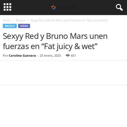
Inicio
Musica
Sexyy Red y Bruno Mars unen fuerzas en “Fat juicy & wet”
MUSICA
VIDEO
Sexyy Red y Bruno Mars unen
fuerzas en “Fat juicy & wet”
Por
Carolina Guevara
-
25 enero, 2025
651