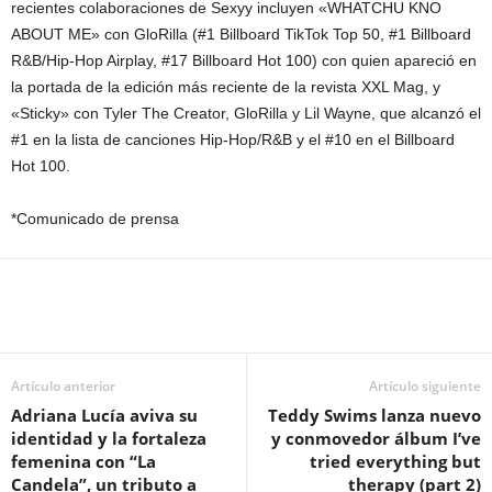
recientes colaboraciones de Sexyy incluyen «WHATCHU KNO
ABOUT ME» con GloRilla (#1 Billboard TikTok Top 50, #1 Billboard
R&B/Hip-Hop Airplay, #17 Billboard Hot 100) con quien apareció en
la portada de la edición más reciente de la revista XXL Mag, y
«Sticky» con Tyler The Creator, GloRilla y Lil Wayne, que alcanzó el
#1 en la lista de canciones Hip-Hop/R&B y el #10 en el Billboard
Hot 100.
*Comunicado de prensa
Artículo anterior
Artículo siguiente
Adriana Lucía aviva su
Teddy Swims lanza nuevo
identidad y la fortaleza
y conmovedor álbum I’ve
femenina con “La
tried everything but
Candela”, un tributo a
therapy (part 2)