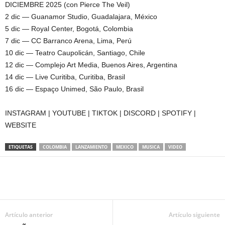
DICIEMBRE 2025 (con Pierce The Veil)
2 dic — Guanamor Studio, Guadalajara, México
5 dic — Royal Center, Bogotá, Colombia
7 dic — CC Barranco Arena, Lima, Perú
10 dic — Teatro Caupolicán, Santiago, Chile
12 dic — Complejo Art Media, Buenos Aires, Argentina
14 dic — Live Curitiba, Curitiba, Brasil
16 dic — Espaço Unimed, São Paulo, Brasil
INSTAGRAM | YOUTUBE | TIKTOK | DISCORD | SPOTIFY |
WEBSITE
ETIQUETAS
COLOMBIA
LANZAMIENTO
MEXICO
MUSICA
VIDEO
Artículo anterior
Artículo siguiente