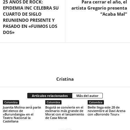
25 AÑOS DE ROCK:
Para cerrar el año, el
EPIDEMIA INC CELEBRA SU
artista Gregorio presenta
CUARTO DE SIGLO
“Acaba Mal”
REUNIENDO PRESENTE Y
PASADO EN «FUIMOS LOS
DOS»
Cristina
Artículos relacionados
Más del autor
Colombia
Colombia
Colombia
Juanita Molina será parte
Bogotá se convierte en el
Beéle llega este 28 de
del elenco de
escenario más grande de
noviembre al Davi Arena
«Burundanga» en el
Morat con el lanzamiento
con «Borondo Tour»
Teatro Nacional la
de Casa Morat
Castellana