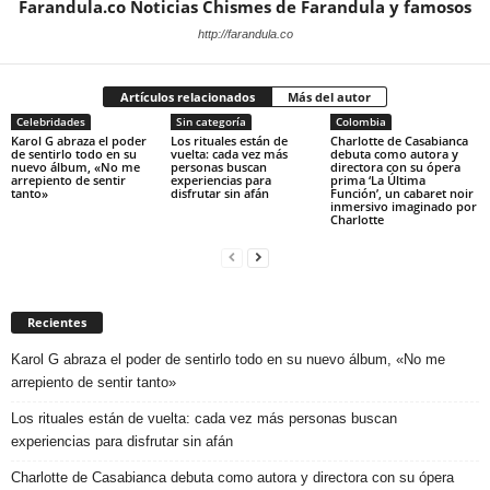
Farandula.co Noticias Chismes de Farandula y famosos
http://farandula.co
Artículos relacionados
Más del autor
Celebridades
Sin categoría
Colombia
Karol G abraza el poder
Los rituales están de
Charlotte de Casabianca
de sentirlo todo en su
vuelta: cada vez más
debuta como autora y
nuevo álbum, «No me
personas buscan
directora con su ópera
arrepiento de sentir
experiencias para
prima ‘La Última
tanto»
disfrutar sin afán
Función’, un cabaret noir
inmersivo imaginado por
Charlotte
Recientes
Karol G abraza el poder de sentirlo todo en su nuevo álbum, «No me
arrepiento de sentir tanto»
Los rituales están de vuelta: cada vez más personas buscan
experiencias para disfrutar sin afán
Charlotte de Casabianca debuta como autora y directora con su ópera