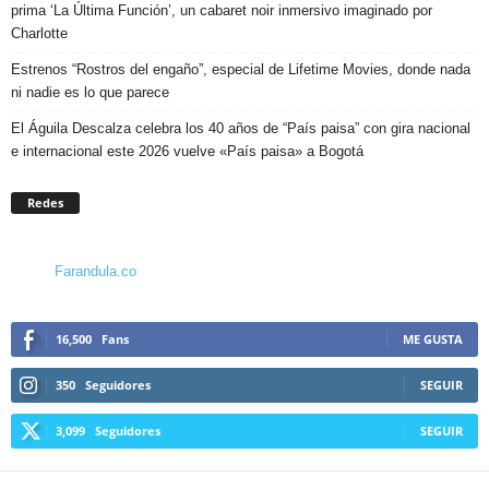
prima ‘La Última Función’, un cabaret noir inmersivo imaginado por
Charlotte
Estrenos “Rostros del engaño”, especial de Lifetime Movies, donde nada
ni nadie es lo que parece
El Águila Descalza celebra los 40 años de “País paisa” con gira nacional
e internacional este 2026 vuelve «País paisa» a Bogotá
Redes
Farandula.co
16,500
Fans
ME GUSTA
350
Seguidores
SEGUIR
3,099
Seguidores
SEGUIR