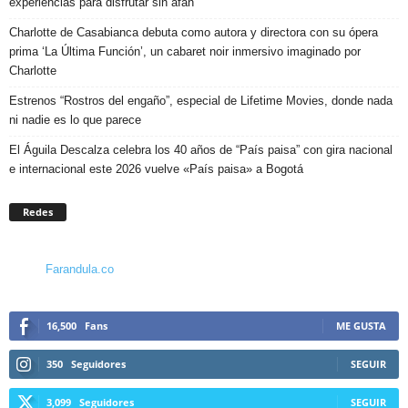
experiencias para disfrutar sin afán
Charlotte de Casabianca debuta como autora y directora con su ópera
prima ‘La Última Función’, un cabaret noir inmersivo imaginado por
Charlotte
Estrenos “Rostros del engaño”, especial de Lifetime Movies, donde nada
ni nadie es lo que parece
El Águila Descalza celebra los 40 años de “País paisa” con gira nacional
e internacional este 2026 vuelve «País paisa» a Bogotá
Redes
Farandula.co
16,500
Fans
ME GUSTA
350
Seguidores
SEGUIR
3,099
Seguidores
SEGUIR