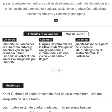
press, monitoreo de medios y análisis de información, cubrimiento periodístico
en temas de entretenimiento y cultura, asistente en producción audiovisual,
relaciones públicas y Commnity Manager jr.
Artículos relacionados
Más del autor
Colombia
Colombia
Colombia
Charlotte de Casabianca
El Águila Descalza celebra
Juanita Molina será parte
debuta como autora y
los 40 años de “País paisa”
del elenco de
directora con su ópera
con gira nacional e
«Burundanga» en el
prima ‘La Última
internacional este 2026
Teatro Nacional la
Función’, un cabaret noir
vuelve «País paisa» a
Castellana
inmersivo imaginado por
Bogotá
Charlotte
Recientes
Karol G abraza el poder de sentirlo todo en su nuevo álbum, «No me
arrepiento de sentir tanto»
Los rituales están de vuelta: cada vez más personas buscan